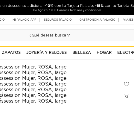
-10%
-15%
de un descuento adicional
con tu Tarjeta Palacio,
con tu Tarjeta S
De Agosto 7 al 9. Consulta términos y condiciones
CIO
MI PALACIO APP
SEGUROS PALACIO
GASTRONOMÍA PALACIO
VIAJES
ZAPATOS
JOYERÍA Y RELOJES
BELLEZA
HOGAR
ELECTR