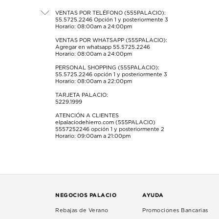
el
el
el
el
el
formulario
formulario
formulario
formulario
formulario
VENTAS POR TELÉFONO (555PALACIO):
55.5725.2246
Opción 1 y posteriormente 3
de
de
de
de
de
Horario: 08:00am a 24:00pm
envío.
envío.
envío.
envío.
envío.
VENTAS POR WHATSAPP (555PALACIO):
Agregar en whatsapp 55.5725.2246
Horario: 08:00am a 24:00pm
PERSONAL SHOPPING (555PALACIO):
55.5725.2246
opción 1 y posteriormente 3
Horario: 08:00am a 22:00pm
TARJETA PALACIO:
5229.1999
ATENCIÓN A CLIENTES
elpalaciodehierro.com (555PALACIO)
5557252246
opción 1 y posteriormente 2
Horario: 09:00am a 21:00pm
NEGOCIOS PALACIO
AYUDA
Rebajas de Verano
Promociones Bancarias