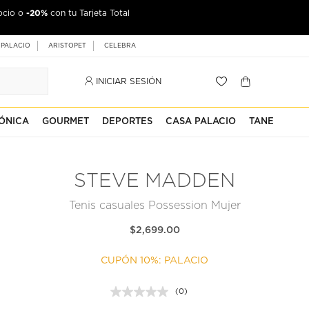
-20%
ocio o
con tu Tarjeta Total
 PALACIO
ARISTOPET
CELEBRA
INICIAR SESIÓN
ÓNICA
GOURMET
DEPORTES
CASA PALACIO
TANE
STEVE MADDEN
Tenis casuales Possession Mujer
$2,699.00
CUPÓN 10%: PALACIO
(0)
Sin
puntuación.