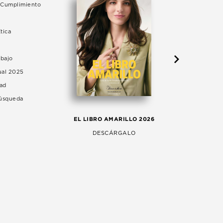
e Cumplimiento
tica
abajo
ual 2025
dad
Búsqueda
LA 
EL LIBRO AMARILLO 2026
AG
DESCÁRGALO