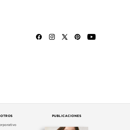
f
i
p
y
SOTROS
PUBLICACIONES
rporativo