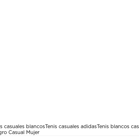
is casuales blancos
Tenis casuales adidas
Tenis blancos ca
gro Casual Mujer