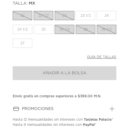
TALLA:
MX
Enlace
en
la
22
22 1/2
23
23 1/2
24
misma
página.
24 1/2
25
25 1/2
26
26 1/2
27
GUÍA DE TALLAS
AÑADIR A LA BOLSA
Envío gratis en compras superiores a $399.00 M.N.
PROMOCIONES
Tarjetas Palacio
Hasta
12 mensualidades
sin intereses con
*
PayPal
Hasta
9 mensualidades
sin intereses con
*