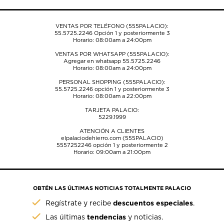
de
de
de
de
de
envío.
envío.
envío.
envío.
envío.
VENTAS POR TELÉFONO (555PALACIO):
55.5725.2246
Opción 1 y posteriormente 3
Horario: 08:00am a 24:00pm
VENTAS POR WHATSAPP (555PALACIO):
Agregar en whatsapp 55.5725.2246
Horario: 08:00am a 24:00pm
PERSONAL SHOPPING (555PALACIO):
55.5725.2246
opción 1 y posteriormente 3
Horario: 08:00am a 22:00pm
TARJETA PALACIO:
5229.1999
ATENCIÓN A CLIENTES
elpalaciodehierro.com (555PALACIO)
5557252246
opción 1 y posteriormente 2
Horario: 09:00am a 21:00pm
OBTÉN LAS ÚLTIMAS NOTICIAS TOTALMENTE PALACIO
descuentos especiales
Regístrate y recibe
.
tendencias
Las últimas
y noticias.