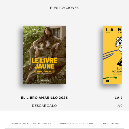
PUBLICACIONES
EL LIBRO AMARILLO 2026
LA GAC
DESCÁRGALO
AGOS
TÉRMINOS Y CONDICIONES
AVISO DE PRIVACIDAD
POLITICAS