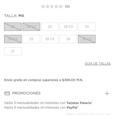
(0)
Sin
puntuación.
TALLA:
MX
Enlace
en
la
22
22 1/2
23
23 1/2
24
misma
página.
24 1/2
25
25 1/2
26
26 1/2
27
GUÍA DE TALLAS
Envío gratis en compras superiores a $399.00 M.N.
PROMOCIONES
Tarjetas Palacio
Hasta
3 mensualidades
sin intereses con
*
PayPal
Hasta
9 mensualidades
sin intereses con
*