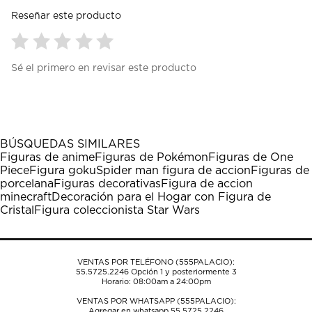
Reseñar este producto
Seleccionar
Seleccionar
Seleccionar
Seleccionar
Seleccionar
Sé el primero en revisar este producto
para
para
para
para
para
calificar
calificar
calificar
calificar
calificar
el
el
el
el
el
artículo
artículo
artículo
artículo
artículo
con
con
con
con
con
1
2
3
4
5
BÚSQUEDAS SIMILARES
estrella
estrellas.
estrellas.
estrellas.
estrellas.
Figuras de anime
Figuras de Pokémon
Figuras de One
Esta
Esta
Esta
Esta
Esta
Piece
Figura goku
Spider man figura de accion
Figuras de
acción
acción
acción
acción
acción
porcelana
Figuras decorativas
Figura de accion
abrirá
abrirá
abrirá
abrirá
abrirá
minecraft
Decoración para el Hogar con Figura de
el
el
el
el
el
Cristal
Figura coleccionista Star Wars
formulario
formulario
formulario
formulario
formulario
de
de
de
de
de
envío.
envío.
envío.
envío.
envío.
VENTAS POR TELÉFONO (555PALACIO):
55.5725.2246
Opción 1 y posteriormente 3
Horario: 08:00am a 24:00pm
VENTAS POR WHATSAPP (555PALACIO):
Agregar en whatsapp 55.5725.2246