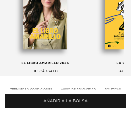
EL LIBRO AMARILLO 2026
LA GAC
DESCÁRGALO
AGOS
TÉRMINOS Y CONDICIONES
AVISO DE PRIVACIDAD
POLITICAS
AÑADIR A LA BOLSA