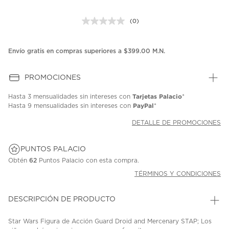
(0)
Sin
puntuación.
Enlace
en
Envío gratis en compras superiores a $399.00 M.N.
la
misma
página.
PROMOCIONES
Tarjetas Palacio
Hasta
3 mensualidades
sin intereses con
*
PayPal
Hasta
9 mensualidades
sin intereses con
*
DETALLE DE PROMOCIONES
PUNTOS PALACIO
Obtén
62
Puntos Palacio con esta compra.
TÉRMINOS Y CONDICIONES
DESCRIPCIÓN DE PRODUCTO
Star Wars Figura de Acción Guard Droid and Mercenary STAP; Los