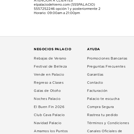
ATENCIÓN A CLIENTES
elpalaciodehierro.com (555PALACIO)
5557252246
opción 1 y posteriormente 2
Horario: 09:00am a 21:00pm
NEGOCIOS PALACIO
AYUDA
Rebajas de Verano
Promociones Bancarias
Festival de Belleza
Preguntas Frecuentes
Vende en Palacio
Garantías
Regreso a Clases
Contacto
Galas de Otoño
Facturación
Noches Palacio
Palacio te escucha
El Buen Fin 2026
Compra Segura
Club Cava Palacio
Rastrea tu pedido
Navidad Palacio
Términos y Condiciones
Amamos los Puntos
Canales Oficiales de