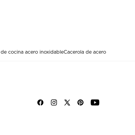
 de cocina acero inoxidable
Cacerola de acero
f
i
p
y