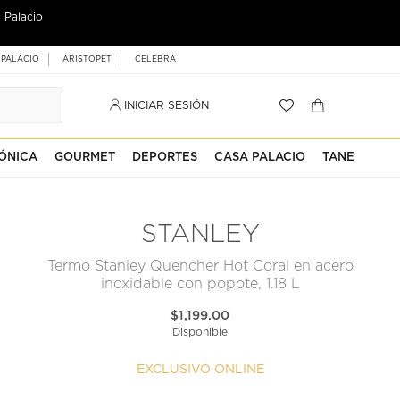
 Palacio
 PALACIO
ARISTOPET
CELEBRA
INICIAR SESIÓN
ÓNICA
GOURMET
DEPORTES
CASA PALACIO
TANE
STANLEY
Termo Stanley Quencher Hot Coral en acero
inoxidable con popote, 1.18 L
$1,199.00
Disponible
EXCLUSIVO ONLINE