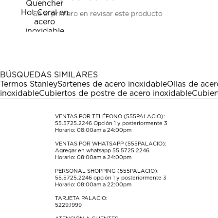
Seleccionar
Seleccionar
Seleccionar
Seleccionar
Seleccionar
Sé el primero en revisar este producto
para
para
para
para
para
calificar
calificar
calificar
calificar
calificar
el
el
el
el
el
artículo
artículo
artículo
artículo
artículo
con
con
con
con
con
1
2
3
4
5
estrella
estrellas.
estrellas.
estrellas.
estrellas.
BÚSQUEDAS SIMILARES
Esta
Esta
Esta
Esta
Esta
Termos Stanley
Sartenes de acero inoxidable
Ollas de acer
acción
acción
acción
acción
acción
inoxidable
Cubiertos de postre de acero inoxidable
Cubier
abrirá
abrirá
abrirá
abrirá
abrirá
el
el
el
el
el
formulario
formulario
formulario
formulario
formulario
VENTAS POR TELÉFONO (555PALACIO):
55.5725.2246
Opción 1 y posteriormente 3
de
de
de
de
de
Horario: 08:00am a 24:00pm
envío.
envío.
envío.
envío.
envío.
VENTAS POR WHATSAPP (555PALACIO):
Agregar en whatsapp 55.5725.2246
Horario: 08:00am a 24:00pm
PERSONAL SHOPPING (555PALACIO):
55.5725.2246
opción 1 y posteriormente 3
Horario: 08:00am a 22:00pm
TARJETA PALACIO:
5229.1999