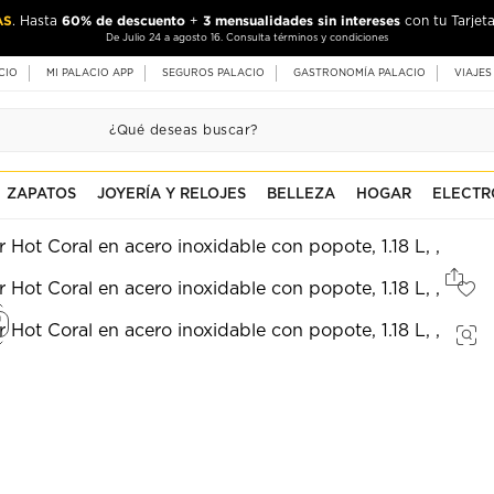
AS
60% de descuento
3 mensualidades sin intereses
. Hasta
+
con tu Tarjeta
De Julio 24 a agosto 16. Consulta términos y condiciones
CIO
MI PALACIO APP
SEGUROS PALACIO
GASTRONOMÍA PALACIO
VIAJES
ZAPATOS
JOYERÍA Y RELOJES
BELLEZA
HOGAR
ELECTR