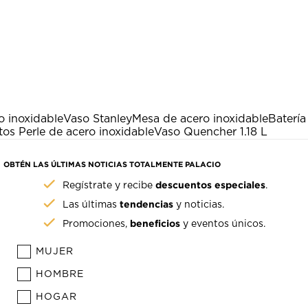
o inoxidable
Vaso Stanley
Mesa de acero inoxidable
Batería
tos Perle de acero inoxidable
Vaso Quencher 1.18 L
OBTÉN LAS ÚLTIMAS NOTICIAS TOTALMENTE PALACIO
descuentos especiales
Regístrate y recibe
.
tendencias
Las últimas
y noticias.
beneficios
Promociones,
y eventos únicos.
MUJER
HOMBRE
HOGAR