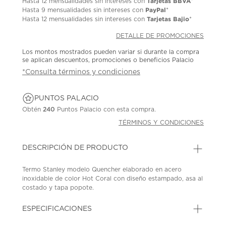
Tarjetas BBVA
Hasta
12 mensualidades
sin intereses con
*
PayPal
Hasta
9 mensualidades
sin intereses con
*
Tarjetas Bajio
Hasta
12 mensualidades
sin intereses con
*
DETALLE DE PROMOCIONES
Los montos mostrados pueden variar si durante la compra
se aplican descuentos, promociones o beneficios Palacio
*Consulta términos y condiciones
PUNTOS PALACIO
Obtén
240
Puntos Palacio con esta compra.
TÉRMINOS Y CONDICIONES
DESCRIPCIÓN DE PRODUCTO
Termo Stanley modelo Quencher elaborado en acero
inoxidable de color Hot Coral con diseño estampado, asa al
costado y tapa popote.
SKU: 45447291
MODEL: 95541PT
ESPECIFICACIONES