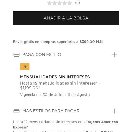
(0)
Sin
puntuación.
Enlace
AÑADIR A LA BOLSA
en
la
misma
página.
Envío gratis en compras superiores a $399.00 M.N.
PAGA CON ESTILO
MENSUALIDADES SIN INTERESES
15
Hasta
mensualidades sin intereses* -
$1,199.00*
Vigencia del 30 de Julio al 6 de Agosto
MÁS ESTILOS PARA PAGAR
Tarjetas American
Hasta
12 mensualidades
sin intereses con
Express
*