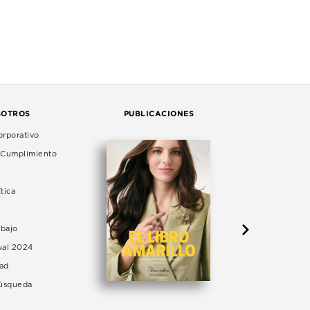
SOTROS
PUBLICACIONES
rporativo
e Cumplimiento
tica
abajo
ual 2024
dad
Búsqueda
LA 