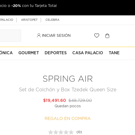
-20%
ocio o
con tu Tarjeta Total
 PALACIO
ARISTOPET
CELEBRA
INICIAR SESIÓN
ÓNICA
GOURMET
DEPORTES
CASA PALACIO
TANE
SPRING AIR
Set de Colchón y Box Tzedek Queen Size
$19,491.60
$48,729.00
Quedan pocos
REGALO EN COMPRA
(0)
Sin