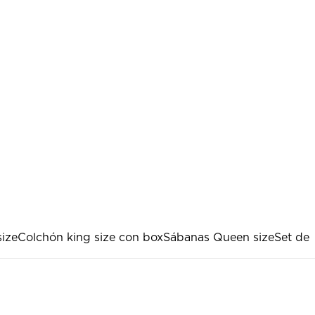
size
Colchón king size con box
Sábanas Queen size
Set de