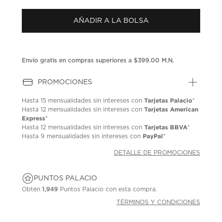
puntuación.
Enlace
AÑADIR A LA BOLSA
en
la
misma
página.
Envío gratis en compras superiores a $399.00 M.N.
PROMOCIONES
Tarjetas Palacio
Hasta
15 mensualidades
sin intereses con
*
Tarjetas American
Hasta
12 mensualidades
sin intereses con
Express
*
Tarjetas BBVA
Hasta
12 mensualidades
sin intereses con
*
PayPal
Hasta
9 mensualidades
sin intereses con
*
DETALLE DE PROMOCIONES
PUNTOS PALACIO
Obtén
1,949
Puntos Palacio con esta compra.
TÉRMINOS Y CONDICIONES