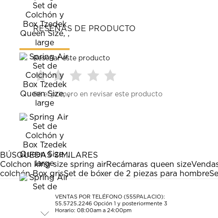
RESEÑAS DE PRODUCTO
Reseñar este producto
Seleccionar
Seleccionar
Seleccionar
Seleccionar
Seleccionar
Sé el primero en revisar este producto
para
para
para
para
para
calificar
calificar
calificar
calificar
calificar
el
el
el
el
el
artículo
artículo
artículo
artículo
artículo
con
con
con
con
con
1
2
3
4
5
estrella
estrellas.
estrellas.
estrellas.
estrellas.
BÚSQUEDAS SIMILARES
Esta
Esta
Esta
Esta
Esta
Colchon king size spring air
Recámaras queen size
Vendas
acción
acción
acción
acción
acción
colchón Box gris
Set de bóxer de 2 piezas para hombre
Se
abrirá
abrirá
abrirá
abrirá
abrirá
el
el
el
el
el
formulario
formulario
formulario
formulario
formulario
VENTAS POR TELÉFONO (555PALACIO):
55.5725.2246
Opción 1 y posteriormente 3
de
de
de
de
de
Horario: 08:00am a 24:00pm
envío.
envío.
envío.
envío.
envío.