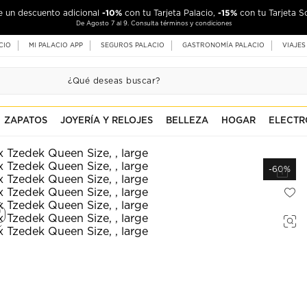
-10%
-15%
de un descuento adicional
con tu Tarjeta Palacio,
con tu Tarjeta S
De Agosto 7 al 9. Consulta términos y condiciones
CIO
MI PALACIO APP
SEGUROS PALACIO
GASTRONOMÍA PALACIO
VIAJES
ZAPATOS
JOYERÍA Y RELOJES
BELLEZA
HOGAR
ELECTR
-60%