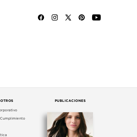
f
i
p
y
SOTROS
PUBLICACIONES
rporativo
e Cumplimiento
tica