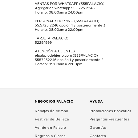
VENTAS POR WHATSAPP (555PALACIO):
Agregar en whatsapp 55.5725.2246
Horario: 08:00am a 24:00pm
PERSONAL SHOPPING (555PALACIO):
55.5725.2246
opción 1 y posteriormente 3
Horario: 08:00am a 22:00pm
TARJETA PALACIO:
5229.1999
ATENCIÓN A CLIENTES
elpalaciodehierro.com (555PALACIO)
5557252246
opción 1 y posteriormente 2
Horario: 09:00am a 21:00pm
NEGOCIOS PALACIO
AYUDA
Rebajas de Verano
Promociones Bancarias
Festival de Belleza
Preguntas Frecuentes
Vende en Palacio
Garantías
Regreso a Clases
Contacto