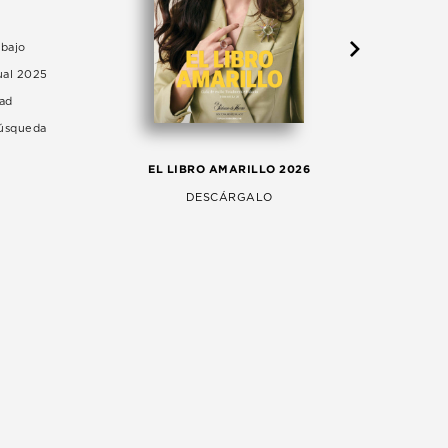
abajo
ual 2025
dad
Búsqueda
LA 
EL LIBRO AMARILLO 2026
AG
DESCÁRGALO