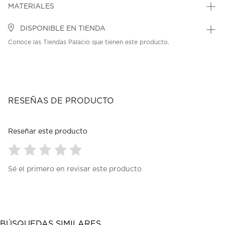
MATERIALES
DISPONIBLE EN TIENDA
Conoce las Tiendas Palacio que tienen este producto.
RESEÑAS DE PRODUCTO
Reseñar este producto
Seleccionar
Seleccionar
Seleccionar
Seleccionar
Seleccionar
Sé el primero en revisar este producto
para
para
para
para
para
calificar
calificar
calificar
calificar
calificar
el
el
el
el
el
artículo
artículo
artículo
artículo
artículo
con
con
con
con
con
1
2
3
4
5
BÚSQUEDAS SIMILARES