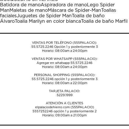
estrella
estrellas.
estrellas.
estrellas.
estrellas.
Batidora de mano
Aspiradora de mano
Lego Spider
Esta
Esta
Esta
Esta
Esta
Man
Maletas de mano
Máscara de Spider-Man
Toallas
acción
acción
acción
acción
acción
faciales
Juguetes de Spider Man
Toalla de baño
abrirá
abrirá
abrirá
abrirá
abrirá
Álvaro
Toalla Marilyn en color blanca
Toalla de baño Marfil
el
el
el
el
el
formulario
formulario
formulario
formulario
formulario
de
de
de
de
de
envío.
envío.
envío.
envío.
envío.
VENTAS POR TELÉFONO (555PALACIO):
55.5725.2246
Opción 1 y posteriormente 3
Horario: 08:00am a 24:00pm
VENTAS POR WHATSAPP (555PALACIO):
Agregar en whatsapp 55.5725.2246
Horario: 08:00am a 24:00pm
PERSONAL SHOPPING (555PALACIO):
55.5725.2246
opción 1 y posteriormente 3
Horario: 08:00am a 22:00pm
TARJETA PALACIO:
5229.1999
ATENCIÓN A CLIENTES
elpalaciodehierro.com (555PALACIO)
5557252246
opción 1 y posteriormente 2
Horario: 09:00am a 21:00pm