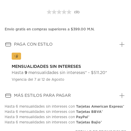
(0)
Sin
puntuación.
Enlace
en
Envío gratis en compras superiores a $399.00 M.N.
la
misma
página.
PAGA CON ESTILO
MENSUALIDADES SIN INTERESES
9
Hasta
mensualidades sin intereses* - $511.20*
Vigencia del 7 al 12 de Agosto
MÁS ESTILOS PARA PAGAR
Tarjetas American Express
Hasta
6 mensualidades
sin intereses con
*
Tarjetas BBVA
Hasta
6 mensualidades
sin intereses con
*
PayPal
Hasta
9 mensualidades
sin intereses con
*
Tarjetas Bajio
Hasta
6 mensualidades
sin intereses con
*