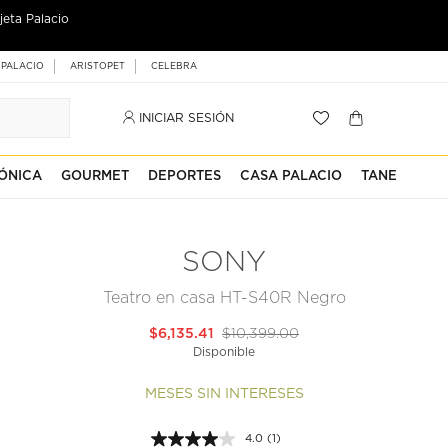
jeta Palacio
 PALACIO
ARISTOPET
CELEBRA
INICIAR SESIÓN
ÓNICA
GOURMET
DEPORTES
CASA PALACIO
TANE
SONY
Teatro en casa HT-S40R Negro
$6,135.41
$10,399.00
Disponible
MESES SIN INTERESES
4.0
(1)
Lea