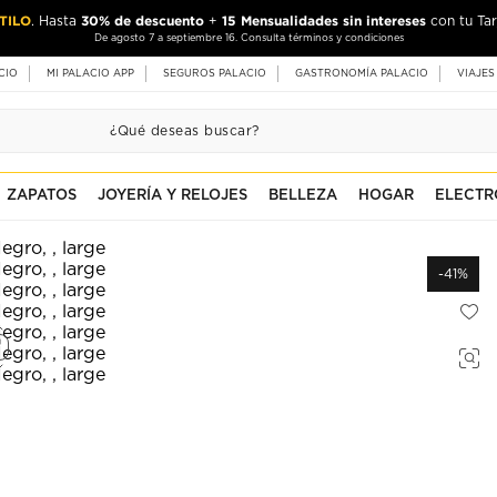
TILO
30% de descuento
15 Mensualidades sin intereses
. Hasta
+
con tu Tar
De agosto 7 a septiembre 16. Consulta términos y condiciones
CIO
MI PALACIO APP
SEGUROS PALACIO
GASTRONOMÍA PALACIO
VIAJES
ZAPATOS
JOYERÍA Y RELOJES
BELLEZA
HOGAR
ELECTR
-41%