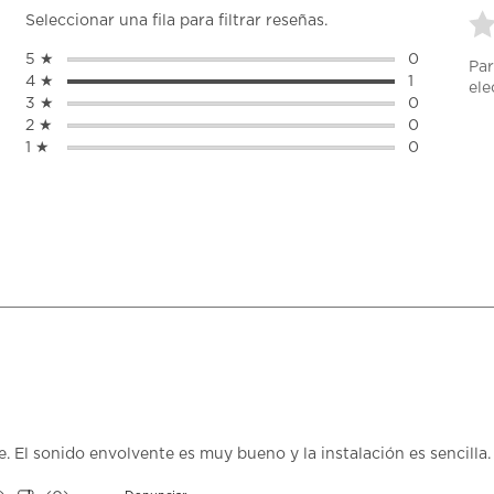
Seleccionar una fila para filtrar reseñas.
Se
5 ★
estrellas
0
Par
pa
0 reseñas c
4 ★
estrellas
1
ele
cal
1 reseña con
3 ★
estrellas
0
el
0 reseñas c
2 ★
estrellas
0
art
0 reseñas c
1 ★
estrellas
0
co
0 reseñas c
1
est
Es
ac
abr
el
fo
de
en
. El sonido envolvente es muy bueno y la instalación es sencilla.