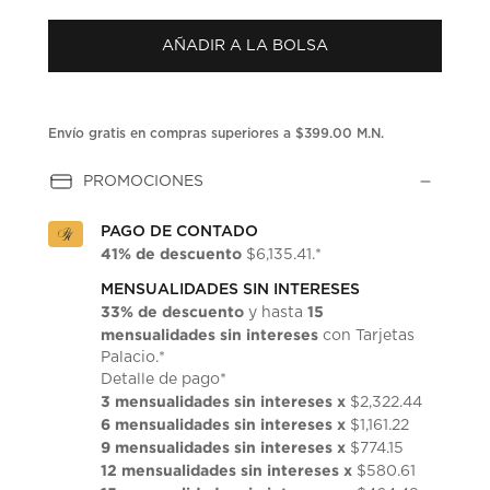
1
reseña.
AÑADIR A LA BOLSA
Enlace
en
la
misma
página.
Envío gratis en compras superiores a $399.00 M.N.
PROMOCIONES
PAGO DE CONTADO
41% de descuento
$6,135.41.*
MENSUALIDADES SIN INTERESES
33% de descuento
15
y hasta
mensualidades sin intereses
con Tarjetas
Palacio.*
Detalle de pago*
3 mensualidades sin intereses x
$2,322.44
6 mensualidades sin intereses x
$1,161.22
9 mensualidades sin intereses x
$774.15
12 mensualidades sin intereses x
$580.61