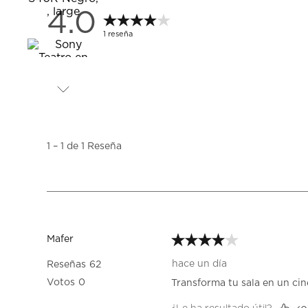
4.0
1 reseña
1
a
1
1
–
1 de 1
Reseña
de
1
Reseña.
4 de 5 estrellas.
Mafer
hace un día
Reseñas
62
Votos
0
Transforma tu sala en un cine