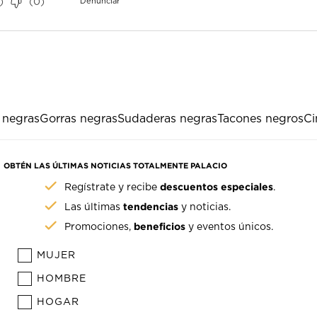
)
(
0
)
Denunciar
 negras
Gorras negras
Sudaderas negras
Tacones negros
Ci
OBTÉN LAS ÚLTIMAS NOTICIAS TOTALMENTE PALACIO
descuentos especiales
Regístrate y recibe
.
tendencias
Las últimas
y noticias.
beneficios
Promociones,
y eventos únicos.
MUJER
HOMBRE
HOGAR