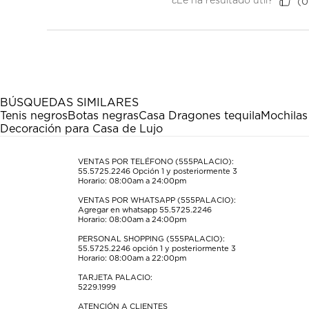
¿Le ha resultado útil?
(
0
BÚSQUEDAS SIMILARES
Tenis negros
Botas negras
Casa Dragones tequila
Mochilas
Decoración para Casa de Lujo
VENTAS POR TELÉFONO (555PALACIO):
55.5725.2246
Opción 1 y posteriormente 3
Horario: 08:00am a 24:00pm
VENTAS POR WHATSAPP (555PALACIO):
Agregar en whatsapp 55.5725.2246
Horario: 08:00am a 24:00pm
PERSONAL SHOPPING (555PALACIO):
55.5725.2246
opción 1 y posteriormente 3
Horario: 08:00am a 22:00pm
TARJETA PALACIO:
5229.1999
ATENCIÓN A CLIENTES