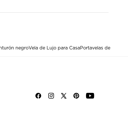
nturón negro
Vela de Lujo para Casa
Portavelas de
f
i
p
y