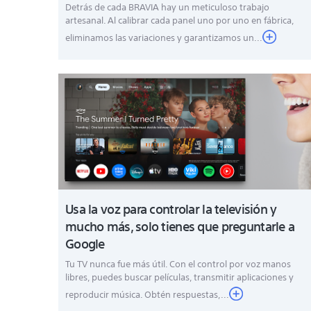
Detrás de cada BRAVIA hay un meticuloso trabajo
artesanal. Al calibrar cada panel uno por uno en fábrica,
eliminamos las variaciones y garantizamos un...
Usa la voz para controlar la televisión y
mucho más, solo tienes que preguntarle a
Google
Tu TV nunca fue más útil. Con el control por voz manos
libres, puedes buscar películas, transmitir aplicaciones y
reproducir música. Obtén respuestas,...