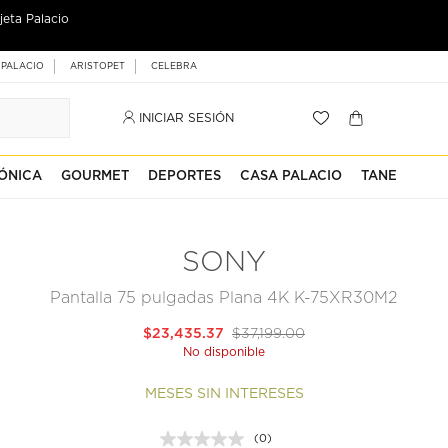
jeta Palacio
 PALACIO
ARISTOPET
CELEBRA
INICIAR SESIÓN
ÓNICA
GOURMET
DEPORTES
CASA PALACIO
TANE
SONY
Pantalla 75 pulgadas Plana 4K K-75XR30M2
$23,435.37
$37,199.00
No disponible
MESES SIN INTERESES
(0)
Sin