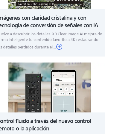
mágenes con claridad cristalina y con
ecnología de conversión de señales con IA
uelve a descubrir los detalles. XR Clear Image AI mejora de
orma inteligente tu contenido favorito a 4K restaurando
os detalles perdidos durante el...
ontrol fluido a través del nuevo control
emoto o la aplicación