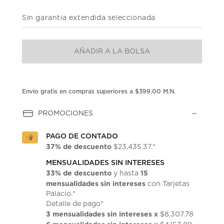
puntuación.
Enlace
Sin garantia extendida seleccionada
en
la
misma
página.
AÑADIR A LA BOLSA
Envío gratis en compras superiores a $399.00 M.N.
PROMOCIONES
PAGO DE CONTADO
37% de descuento
$23,435.37.*
MENSUALIDADES SIN INTERESES
33% de descuento
15
y hasta
mensualidades sin intereses
con Tarjetas
Palacio.*
Detalle de pago*
3 mensualidades sin intereses x
$8,307.78