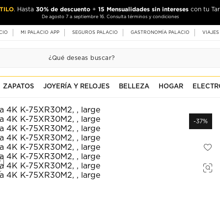
TILO
30% de descuento
15 Mensualidades sin intereses
. Hasta
+
con tu Tar
De agosto 7 a septiembre 16. Consulta términos y condiciones
CIO
MI PALACIO APP
SEGUROS PALACIO
GASTRONOMÍA PALACIO
VIAJES
ZAPATOS
JOYERÍA Y RELOJES
BELLEZA
HOGAR
ELECTR
-37%