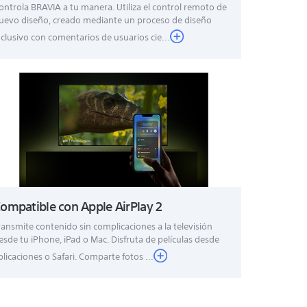
ontrola BRAVIA a tu manera. Utiliza el control remoto de
uevo diseño, creado mediante un proceso de diseño
nclusivo con comentarios de usuarios cie...
ompatible con Apple AirPlay 2
ransmite contenido sin complicaciones a la televisión
esde tu iPhone, iPad o Mac. Disfruta de películas desde
plicaciones o Safari. Comparte fotos ...