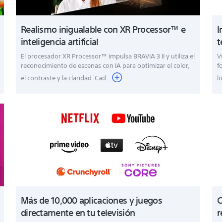
Realismo inigualable con XR Processor™ e
I
inteligencia artificial
t
El procesador XR Processor™ impulsa BRAVIA 3 II y utiliza el
V
reconocimiento de escenas con IA para optimizar el color,
f
el contraste y la claridad. Cad...
l
Más de 10,000 aplicaciones y juegos
C
directamente en tu televisión
r