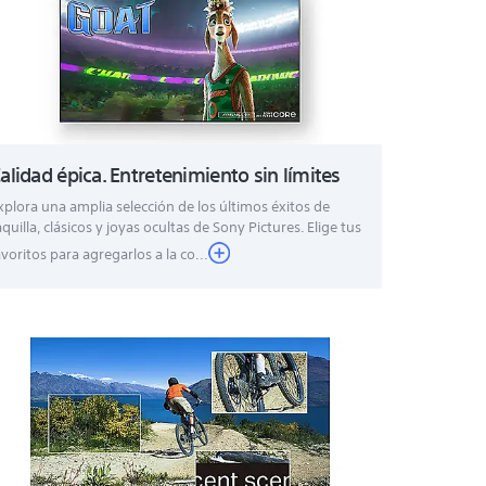
alidad épica. Entretenimiento sin límites
xplora una amplia selección de los últimos éxitos de
aquilla, clásicos y joyas ocultas de Sony Pictures. Elige tus
avoritos para agregarlos a la co...