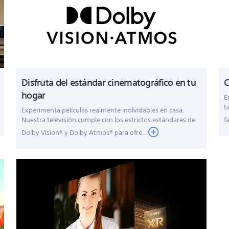
Disfruta del estándar cinematográfico en tu
C
hogar
E
t
Experimenta películas realmente inolvidables en casa.
Nuestra televisión cumple con los estrictos estándares de
f
Dolby Vision® y Dolby Atmos® para ofre...