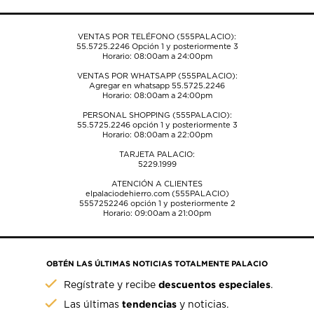
formulario
formulario
formulario
formulario
formulario
de
de
de
de
de
envío.
envío.
envío.
envío.
envío.
VENTAS POR TELÉFONO (555PALACIO):
55.5725.2246
Opción 1 y posteriormente 3
Horario: 08:00am a 24:00pm
VENTAS POR WHATSAPP (555PALACIO):
Agregar en whatsapp 55.5725.2246
Horario: 08:00am a 24:00pm
PERSONAL SHOPPING (555PALACIO):
55.5725.2246
opción 1 y posteriormente 3
Horario: 08:00am a 22:00pm
TARJETA PALACIO:
5229.1999
ATENCIÓN A CLIENTES
elpalaciodehierro.com (555PALACIO)
5557252246
opción 1 y posteriormente 2
Horario: 09:00am a 21:00pm
OBTÉN LAS ÚLTIMAS NOTICIAS TOTALMENTE PALACIO
descuentos especiales
Regístrate y recibe
.
tendencias
Las últimas
y noticias.