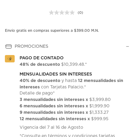
(0)
Sin
puntuación.
Enlace
en
Envío gratis en compras superiores a $399.00 M.N.
la
misma
página.
PROMOCIONES
PAGO DE CONTADO
48% de descuento
$10,399.48.*
MENSUALIDADES SIN INTERESES
40% de descuento
12 mensualidades sin
y hasta
intereses
con Tarjetas Palacio.*
Detalle de pago*
3 mensualidades sin intereses x
$3,999.80
6 mensualidades sin intereses x
$1,999.90
9 mensualidades sin intereses x
$1,333.27
12 mensualidades sin intereses x
$999.95
Vigencia del 7 al 16 de Agosto
*Consulte en términos y condiciones tarjetas