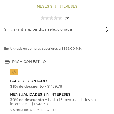
MESES SIN INTERESES
(0)
Sin
puntuación.
Enlace
Sin garantia extendida seleccionada
en
la
misma
página.
Envío gratis en compras superiores a $399.00 M.N.
PAGA CON ESTILO
PAGO DE CONTADO
38% de descuento
- $1,189.78
MENSUALIDADES SIN INTERESES
30% de descuento +
15
hasta
mensualidades sin
intereses* - $1,343.30
Vigencia del 6 al 16 de Agosto