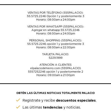
de
de
de
de
de
envío.
envío.
envío.
envío.
envío.
VENTAS POR TELÉFONO (555PALACIO):
55.5725.2246
Opción 1 y posteriormente 3
Horario: 08:00am a 24:00pm
VENTAS POR WHATSAPP (555PALACIO):
Agregar en whatsapp 55.5725.2246
Horario: 08:00am a 24:00pm
PERSONAL SHOPPING (555PALACIO):
55.5725.2246
opción 1 y posteriormente 3
Horario: 08:00am a 22:00pm
TARJETA PALACIO:
5229.1999
ATENCIÓN A CLIENTES
elpalaciodehierro.com (555PALACIO)
5557252246
opción 1 y posteriormente 2
Horario: 09:00am a 21:00pm
OBTÉN LAS ÚLTIMAS NOTICIAS TOTALMENTE PALACIO
descuentos especiales
Regístrate y recibe
.
tendencias
Las últimas
y noticias.