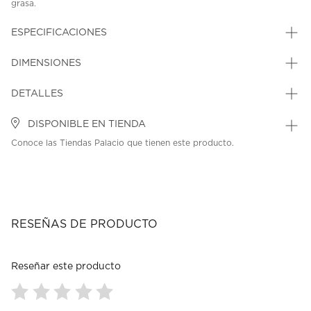
grasa.
SKU: 45484473
MODEL: EUP1302
ESPECIFICACIONES
DIMENSIONES
DETALLES
DISPONIBLE EN TIENDA
Conoce las Tiendas Palacio que tienen este producto.
RESEÑAS DE PRODUCTO
Reseñar este producto
Seleccionar
Seleccionar
Seleccionar
Seleccionar
Seleccionar