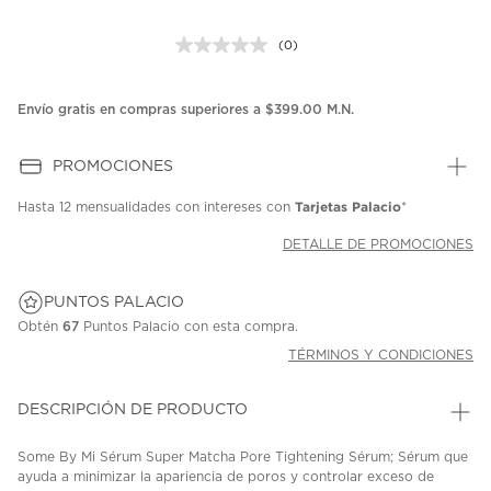
(0)
Sin
puntuación.
Enlace
en
Envío gratis en compras superiores a $399.00 M.N.
la
misma
página.
PROMOCIONES
Tarjetas Palacio
Hasta
12 mensualidades
con intereses con
*
DETALLE DE PROMOCIONES
PUNTOS PALACIO
Obtén
67
Puntos Palacio con esta compra.
TÉRMINOS Y CONDICIONES
DESCRIPCIÓN DE PRODUCTO
Some By Mi Sérum Super Matcha Pore Tightening Sérum; Sérum que
ayuda a minimizar la apariencia de poros y controlar exceso de