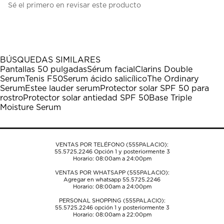
Sé el primero en revisar este producto
para
para
para
para
para
calificar
calificar
calificar
calificar
calificar
el
el
el
el
el
artículo
artículo
artículo
artículo
artículo
con
con
con
con
con
1
2
3
4
5
BÚSQUEDAS SIMILARES
estrella
estrellas.
estrellas.
estrellas.
estrellas.
Pantallas 50 pulgadas
Sérum facial
Clarins Double
Esta
Esta
Esta
Esta
Esta
Serum
Tenis F50
Serum ácido salicílico
The Ordinary
acción
acción
acción
acción
acción
Serum
Estee lauder serum
Protector solar SPF 50 para
abrirá
abrirá
abrirá
abrirá
abrirá
rostro
Protector solar antiedad SPF 50
Base Triple
el
el
el
el
el
Moisture Serum
formulario
formulario
formulario
formulario
formulario
de
de
de
de
de
envío.
envío.
envío.
envío.
envío.
VENTAS POR TELÉFONO (555PALACIO):
55.5725.2246
Opción 1 y posteriormente 3
Horario: 08:00am a 24:00pm
VENTAS POR WHATSAPP (555PALACIO):
Agregar en whatsapp 55.5725.2246
Horario: 08:00am a 24:00pm
PERSONAL SHOPPING (555PALACIO):
55.5725.2246
opción 1 y posteriormente 3
Horario: 08:00am a 22:00pm