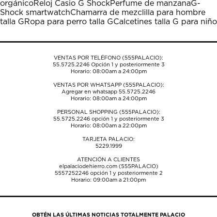
orgánico
Reloj Casio G Shock
Perfume de manzana
G-
acción
acción
acción
acción
acción
Shock smartwatch
Chamarra de mezclilla para hombre
abrirá
abrirá
abrirá
abrirá
abrirá
talla G
Ropa para perro talla G
Calcetines talla G para niño
el
el
el
el
el
formulario
formulario
formulario
formulario
formulario
de
de
de
de
de
envío.
envío.
envío.
envío.
envío.
VENTAS POR TELÉFONO (555PALACIO):
55.5725.2246
Opción 1 y posteriormente 3
Horario: 08:00am a 24:00pm
VENTAS POR WHATSAPP (555PALACIO):
Agregar en whatsapp 55.5725.2246
Horario: 08:00am a 24:00pm
PERSONAL SHOPPING (555PALACIO):
55.5725.2246
opción 1 y posteriormente 3
Horario: 08:00am a 22:00pm
TARJETA PALACIO:
5229.1999
ATENCIÓN A CLIENTES
elpalaciodehierro.com (555PALACIO)
5557252246
opción 1 y posteriormente 2
Horario: 09:00am a 21:00pm
OBTÉN LAS ÚLTIMAS NOTICIAS TOTALMENTE PALACIO