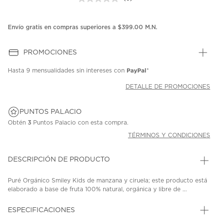
Sin
puntuación.
Enlace
en
Envío gratis en compras superiores a $399.00 M.N.
la
misma
página.
PROMOCIONES
PayPal
Hasta
9 mensualidades
sin intereses con
*
DETALLE DE PROMOCIONES
PUNTOS PALACIO
Obtén
3
Puntos Palacio con esta compra.
TÉRMINOS Y CONDICIONES
DESCRIPCIÓN DE PRODUCTO
Puré Orgánico Smiley Kids de manzana y ciruela; este producto está
elaborado a base de fruta 100% natural, orgánica y libre de ...
ESPECIFICACIONES