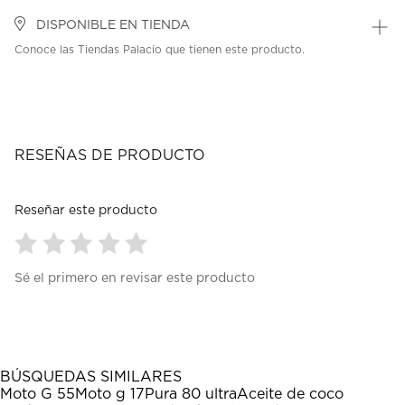
DISPONIBLE EN TIENDA
Conoce las Tiendas Palacio que tienen este producto.
RESEÑAS DE PRODUCTO
Reseñar este producto
Seleccionar
Seleccionar
Seleccionar
Seleccionar
Seleccionar
Sé el primero en revisar este producto
para
para
para
para
para
calificar
calificar
calificar
calificar
calificar
el
el
el
el
el
artículo
artículo
artículo
artículo
artículo
con
con
con
con
con
1
2
3
4
5
BÚSQUEDAS SIMILARES
estrella
estrellas.
estrellas.
estrellas.
estrellas.
Moto G 55
Moto g 17
Pura 80 ultra
Aceite de coco
Esta
Esta
Esta
Esta
Esta