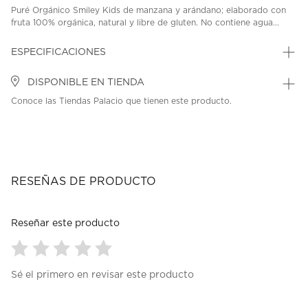
Puré Orgánico Smiley Kids de manzana y arándano; elaborado con
fruta 100% orgánica, natural y libre de gluten. No contiene agua...
ESPECIFICACIONES
DISPONIBLE EN TIENDA
Conoce las Tiendas Palacio que tienen este producto.
RESEÑAS DE PRODUCTO
Reseñar este producto
Seleccionar
Seleccionar
Seleccionar
Seleccionar
Seleccionar
Sé el primero en revisar este producto
para
para
para
para
para
calificar
calificar
calificar
calificar
calificar
el
el
el
el
el