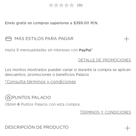
(0)
Sin
puntuación.
Enlace
en
Envío gratis en compras superiores a $399.00 M.N.
la
misma
página.
MÁS ESTILOS PARA PAGAR
PayPal
Hasta
9 mensualidades
sin intereses con
*
DETALLE DE PROMOCIONES
Los montos mostrados pueden variar si durante la compra se aplican
descuentos, promociones o beneficios Palacio
*Consulta términos y condiciones
PUNTOS PALACIO
Obtén
6
Puntos Palacio con esta compra.
TÉRMINOS Y CONDICIONES
DESCRIPCIÓN DE PRODUCTO