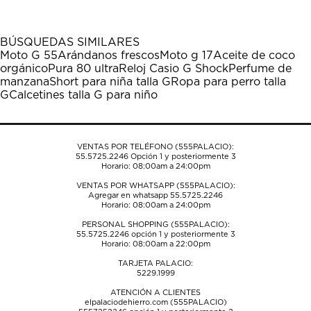
artículo
artículo
artículo
artículo
artículo
con
con
con
con
con
1
2
3
4
5
BÚSQUEDAS SIMILARES
estrella
estrellas.
estrellas.
estrellas.
estrellas.
Moto G 55
Arándanos frescos
Moto g 17
Aceite de coco
Esta
Esta
Esta
Esta
Esta
orgánico
Pura 80 ultra
Reloj Casio G Shock
Perfume de
acción
acción
acción
acción
acción
manzana
Short para niña talla G
Ropa para perro talla
abrirá
abrirá
abrirá
abrirá
abrirá
G
Calcetines talla G para niño
el
el
el
el
el
formulario
formulario
formulario
formulario
formulario
de
de
de
de
de
envío.
envío.
envío.
envío.
envío.
VENTAS POR TELÉFONO (555PALACIO):
55.5725.2246
Opción 1 y posteriormente 3
Horario: 08:00am a 24:00pm
VENTAS POR WHATSAPP (555PALACIO):
Agregar en whatsapp 55.5725.2246
Horario: 08:00am a 24:00pm
PERSONAL SHOPPING (555PALACIO):
55.5725.2246
opción 1 y posteriormente 3
Horario: 08:00am a 22:00pm
TARJETA PALACIO:
5229.1999
ATENCIÓN A CLIENTES
elpalaciodehierro.com (555PALACIO)