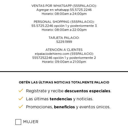
VENTAS POR WHATSAPP (555PALACIO):
Agregar en whatsapp 55.5725.2246
Horario: 08:00am a 24:00pm
PERSONAL SHOPPING (555PALACIO):
55.5725.2246
opción 1 y posteriormente 3
Horario: 08:00am a 22:00pm
TARJETA PALACIO:
5229.1999
ATENCIÓN A CLIENTES
elpalaciodehierro.com (555PALACIO)
5557252246
opción 1 y posteriormente 2
Horario: 09:00am a 21:00pm
OBTÉN LAS ÚLTIMAS NOTICIAS TOTALMENTE PALACIO
descuentos especiales
Regístrate y recibe
.
tendencias
Las últimas
y noticias.
beneficios
Promociones,
y eventos únicos.
MUJER