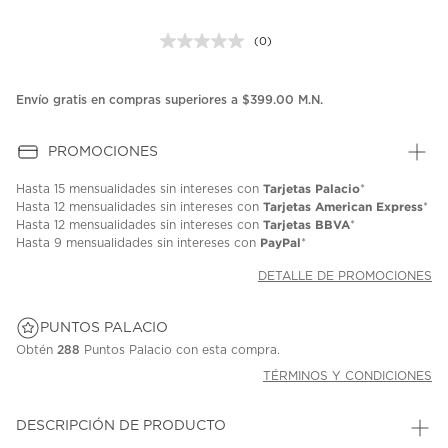
(0)
Sin
puntuación.
Enlace
en
Envío gratis en compras superiores a $399.00 M.N.
la
misma
página.
PROMOCIONES
Tarjetas Palacio
Hasta
15 mensualidades
sin intereses con
*
Tarjetas American Express
Hasta
12 mensualidades
sin intereses con
*
Tarjetas BBVA
Hasta
12 mensualidades
sin intereses con
*
PayPal
Hasta
9 mensualidades
sin intereses con
*
DETALLE DE PROMOCIONES
PUNTOS PALACIO
Obtén
288
Puntos Palacio con esta compra.
TÉRMINOS Y CONDICIONES
DESCRIPCIÓN DE PRODUCTO