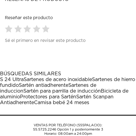
Reseñar este producto
Seleccionar
Seleccionar
Seleccionar
Seleccionar
Seleccionar
Sé el primero en revisar este producto
para
para
para
para
para
calificar
calificar
calificar
calificar
calificar
el
el
el
el
el
artículo
artículo
artículo
artículo
artículo
con
con
con
con
con
1
2
3
4
5
BÚSQUEDAS SIMILARES
estrella
estrellas.
estrellas.
estrellas.
estrellas.
S 24 Ultra
Sartenes de acero inoxidable
Sartenes de hierro
Esta
Esta
Esta
Esta
Esta
fundido
Sartén antiadherente
Sartenes de
acción
acción
acción
acción
acción
induccion
Sartén para parrilla de inducción
Bicicleta de
abrirá
abrirá
abrirá
abrirá
abrirá
aluminio
Protectores para Sartén
Sartén Scanpan
el
el
el
el
el
Antiadherente
Camisa bebé 24 meses
formulario
formulario
formulario
formulario
formulario
de
de
de
de
de
envío.
envío.
envío.
envío.
envío.
VENTAS POR TELÉFONO (555PALACIO):
55.5725.2246
Opción 1 y posteriormente 3
Horario: 08:00am a 24:00pm