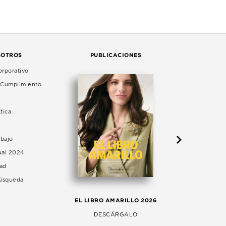
SOTROS
PUBLICACIONES
rporativo
e Cumplimiento
tica
abajo
ual 2024
dad
Búsqueda
LA 
EL LIBRO AMARILLO 2026
AG
DESCÁRGALO