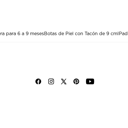
ra para 6 a 9 meses
Botas de Piel con Tacón de 9 cm
IPad
f
i
p
y