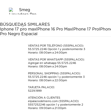
el
el
el
el
el
artículo
artículo
artículo
artículo
artículo
con
con
con
con
con
1
2
3
4
5
estrella
estrellas.
estrellas.
estrellas.
estrellas.
BÚSQUEDAS SIMILARES
Esta
Esta
Esta
Esta
Esta
Iphone 17 pro max
IPhone 16 Pro Max
IPhone 17 Pro
IPhon
acción
acción
acción
acción
acción
Pro Negro Espacial
abrirá
abrirá
abrirá
abrirá
abrirá
el
el
el
el
el
formulario
formulario
formulario
formulario
formulario
VENTAS POR TELÉFONO (555PALACIO):
55.5725.2246
Opción 1 y posteriormente 3
de
de
de
de
de
Horario: 08:00am a 24:00pm
envío.
envío.
envío.
envío.
envío.
VENTAS POR WHATSAPP (555PALACIO):
Agregar en whatsapp 55.5725.2246
Horario: 08:00am a 24:00pm
PERSONAL SHOPPING (555PALACIO):
55.5725.2246
opción 1 y posteriormente 3
Horario: 08:00am a 22:00pm
TARJETA PALACIO:
5229.1999
ATENCIÓN A CLIENTES
elpalaciodehierro.com (555PALACIO)
5557252246
opción 1 y posteriormente 2
Horario: 09:00am a 21:00pm