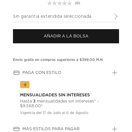
(0)
Sin
puntuación.
Enlace
Sin garantia extendida seleccionada
en
la
misma
página.
AÑADIR A LA BOLSA
Envío gratis en compras superiores a $399.00 M.N.
PAGA CON ESTILO
MENSUALIDADES SIN INTERESES
3
Hasta
mensualidades sin intereses* -
$9,568.00*
Vigencia del 17 de Julio al 6 de Agosto
MÁS ESTILOS PARA PAGAR