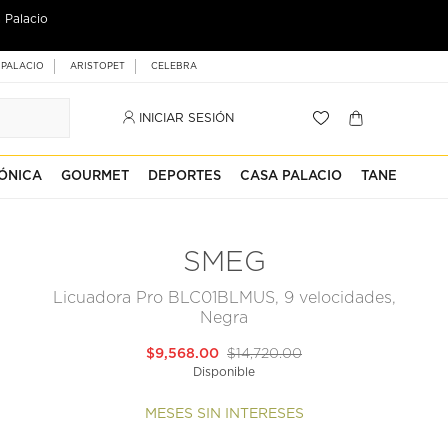
 Palacio
 PALACIO
ARISTOPET
CELEBRA
INICIAR SESIÓN
ÓNICA
GOURMET
DEPORTES
CASA PALACIO
TANE
SMEG
Licuadora Pro BLC01BLMUS, 9 velocidades,
Negra
$9,568.00
$14,720.00
Disponible
MESES SIN INTERESES