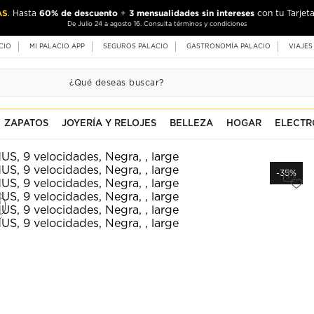
AS
60% de descuento
3 mensualidades sin intereses
. Hasta
+
con tu Tarjeta
De Julio 24 a agosto 16. Consulta términos y condiciones
CIO
MI PALACIO APP
SEGUROS PALACIO
GASTRONOMÍA PALACIO
VIAJES
ZAPATOS
JOYERÍA Y RELOJES
BELLEZA
HOGAR
ELECTR
-35%