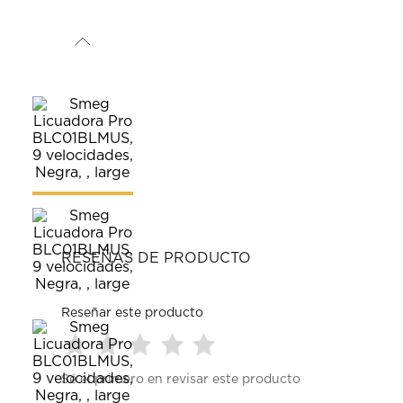
RESEÑAS DE PRODUCTO
Reseñar este producto
Seleccionar
Seleccionar
Seleccionar
Seleccionar
Seleccionar
Sé el primero en revisar este producto
para
para
para
para
para
calificar
calificar
calificar
calificar
calificar