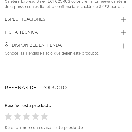
Cafetera Expreso Smeg ECF02CRUS color crema; La nueva cafetera
de espresso con estilo retro confirma la vocación de SMEG por pr...
ESPECIFICACIONES
FICHA TÉCNICA
DISPONIBLE EN TIENDA
Conoce las Tiendas Palacio que tienen este producto.
RESEÑAS DE PRODUCTO
Reseñar este producto
Seleccionar
Seleccionar
Seleccionar
Seleccionar
Seleccionar
Sé el primero en revisar este producto
para
para
para
para
para