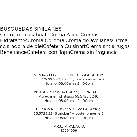
calificar
calificar
calificar
calificar
calificar
el
el
el
el
el
artículo
artículo
artículo
artículo
artículo
con
con
con
con
con
1
2
3
4
5
BÚSQUEDAS SIMILARES
estrella
estrellas.
estrellas.
estrellas.
estrellas.
Crema de cacahuate
Crema Ácida
Cremas
Esta
Esta
Esta
Esta
Esta
Hidratantes
Crema Corporal
Crema de avellanas
Crema
acción
acción
acción
acción
acción
aclaradora de piel
Cafetera Cuisinart
Crema antiarrugas
abrirá
abrirá
abrirá
abrirá
abrirá
Benefiance
Cafetera con Tapa
Crema sin fragancia
el
el
el
el
el
formulario
formulario
formulario
formulario
formulario
de
de
de
de
de
envío.
envío.
envío.
envío.
envío.
VENTAS POR TELÉFONO (555PALACIO):
55.5725.2246
Opción 1 y posteriormente 3
Horario: 08:00am a 24:00pm
VENTAS POR WHATSAPP (555PALACIO):
Agregar en whatsapp 55.5725.2246
Horario: 08:00am a 24:00pm
PERSONAL SHOPPING (555PALACIO):
55.5725.2246
opción 1 y posteriormente 3
Horario: 08:00am a 22:00pm
TARJETA PALACIO:
5229.1999