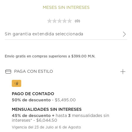
MESES SIN INTERESES
(0)
Sin
puntuación.
Enlace
Sin garantia extendida seleccionada
en
la
misma
página.
Envío gratis en compras superiores a $399.00 M.N.
PAGA CON ESTILO
PAGO DE CONTADO
50% de descuento
- $5,495.00
MENSUALIDADES SIN INTERESES
45% de descuento +
3
hasta
mensualidades sin
intereses* - $6,044.50
Vigencia del 23 de Julio al 6 de Agosto