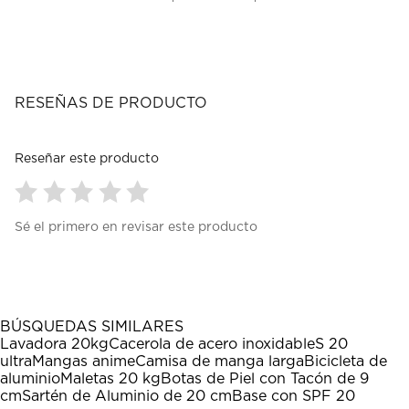
RESEÑAS DE PRODUCTO
Reseñar este producto
Seleccionar
Seleccionar
Seleccionar
Seleccionar
Seleccionar
Sé el primero en revisar este producto
para
para
para
para
para
calificar
calificar
calificar
calificar
calificar
el
el
el
el
el
artículo
artículo
artículo
artículo
artículo
con
con
con
con
con
1
2
3
4
5
BÚSQUEDAS SIMILARES
estrella
estrellas.
estrellas.
estrellas.
estrellas.
Lavadora 20kg
Cacerola de acero inoxidable
S 20
Esta
Esta
Esta
Esta
Esta
ultra
Mangas anime
Camisa de manga larga
Bicicleta de
acción
acción
acción
acción
acción
aluminio
Maletas 20 kg
Botas de Piel con Tacón de 9
abrirá
abrirá
abrirá
abrirá
abrirá
cm
Sartén de Aluminio de 20 cm
Base con SPF 20
el
el
el
el
el