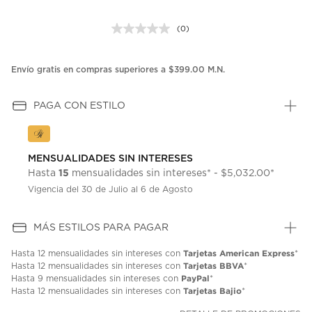
(0)
Sin
puntuación.
Enlace
en
Envío gratis en compras superiores a $399.00 M.N.
la
misma
página.
PAGA CON ESTILO
MENSUALIDADES SIN INTERESES
15
Hasta
mensualidades sin intereses* - $5,032.00*
Vigencia del 30 de Julio al 6 de Agosto
MÁS ESTILOS PARA PAGAR
Tarjetas American Express
Hasta
12 mensualidades
sin intereses con
*
Tarjetas BBVA
Hasta
12 mensualidades
sin intereses con
*
PayPal
Hasta
9 mensualidades
sin intereses con
*
Tarjetas Bajio
Hasta
12 mensualidades
sin intereses con
*