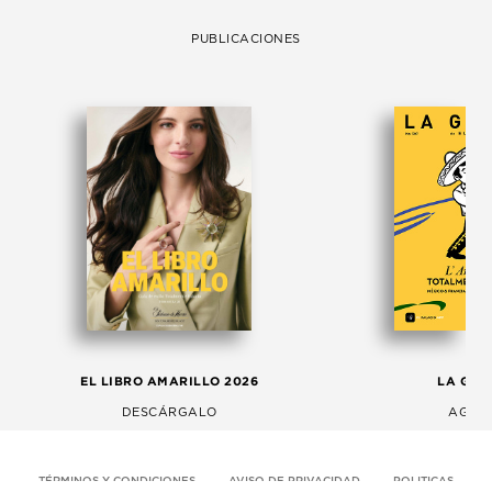
PUBLICACIONES
EL LIBRO AMARILLO 2026
LA GAC
DESCÁRGALO
AGOS
TÉRMINOS Y CONDICIONES
AVISO DE PRIVACIDAD
POLITICAS