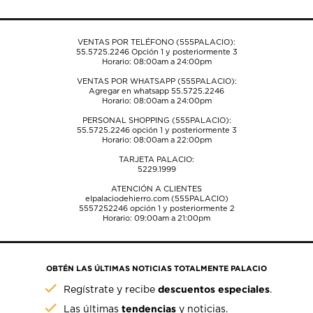
formulario
formulario
formulario
formulario
formulario
de
de
de
de
de
envío.
envío.
envío.
envío.
envío.
VENTAS POR TELÉFONO (555PALACIO):
55.5725.2246
Opción 1 y posteriormente 3
Horario: 08:00am a 24:00pm
VENTAS POR WHATSAPP (555PALACIO):
Agregar en whatsapp 55.5725.2246
Horario: 08:00am a 24:00pm
PERSONAL SHOPPING (555PALACIO):
55.5725.2246
opción 1 y posteriormente 3
Horario: 08:00am a 22:00pm
TARJETA PALACIO:
5229.1999
ATENCIÓN A CLIENTES
elpalaciodehierro.com (555PALACIO)
5557252246
opción 1 y posteriormente 2
Horario: 09:00am a 21:00pm
OBTÉN LAS ÚLTIMAS NOTICIAS TOTALMENTE PALACIO
descuentos especiales
Regístrate y recibe
.
tendencias
Las últimas
y noticias.