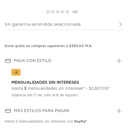
(0)
Sin
puntuación.
Enlace
Sin garantia extendida seleccionada
en
la
misma
página.
Envío gratis en compras superiores a $399.00 M.N.
PAGA CON ESTILO
MENSUALIDADES SIN INTERESES
3
Hasta
mensualidades sin intereses* - $2,807.00*
Vigencia del 17 de Julio al 6 de Agosto
MÁS ESTILOS PARA PAGAR
PayPal
Hasta
9 mensualidades
sin intereses con
*