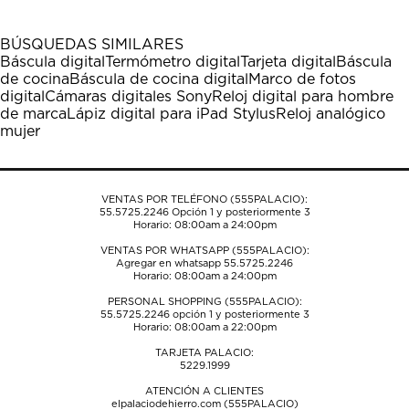
con
con
con
con
con
1
2
3
4
5
BÚSQUEDAS SIMILARES
estrella
estrellas.
estrellas.
estrellas.
estrellas.
Báscula digital
Termómetro digital
Tarjeta digital
Báscula
Esta
Esta
Esta
Esta
Esta
de cocina
Báscula de cocina digital
Marco de fotos
acción
acción
acción
acción
acción
digital
Cámaras digitales Sony
Reloj digital para hombre
abrirá
abrirá
abrirá
abrirá
abrirá
de marca
Lápiz digital para iPad Stylus
Reloj analógico
el
el
el
el
el
mujer
formulario
formulario
formulario
formulario
formulario
de
de
de
de
de
envío.
envío.
envío.
envío.
envío.
VENTAS POR TELÉFONO (555PALACIO):
55.5725.2246
Opción 1 y posteriormente 3
Horario: 08:00am a 24:00pm
VENTAS POR WHATSAPP (555PALACIO):
Agregar en whatsapp 55.5725.2246
Horario: 08:00am a 24:00pm
PERSONAL SHOPPING (555PALACIO):
55.5725.2246
opción 1 y posteriormente 3
Horario: 08:00am a 22:00pm
TARJETA PALACIO:
5229.1999
ATENCIÓN A CLIENTES
elpalaciodehierro.com (555PALACIO)