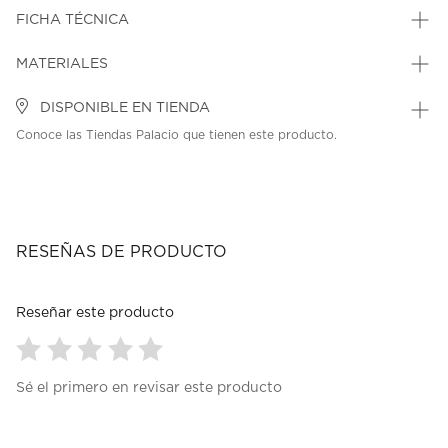
FICHA TÉCNICA
MATERIALES
DISPONIBLE EN TIENDA
Conoce las Tiendas Palacio que tienen este producto.
RESEÑAS DE PRODUCTO
Reseñar este producto
Seleccionar
Seleccionar
Seleccionar
Seleccionar
Seleccionar
Sé el primero en revisar este producto
para
para
para
para
para
calificar
calificar
calificar
calificar
calificar
el
el
el
el
el
artículo
artículo
artículo
artículo
artículo