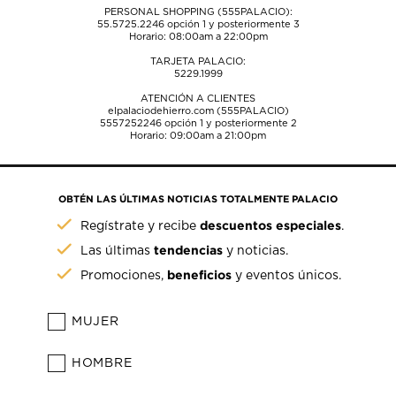
PERSONAL SHOPPING (555PALACIO):
55.5725.2246
opción 1 y posteriormente 3
Horario: 08:00am a 22:00pm
TARJETA PALACIO:
5229.1999
ATENCIÓN A CLIENTES
elpalaciodehierro.com (555PALACIO)
5557252246
opción 1 y posteriormente 2
Horario: 09:00am a 21:00pm
OBTÉN LAS ÚLTIMAS NOTICIAS TOTALMENTE PALACIO
descuentos especiales
Regístrate y recibe
.
tendencias
Las últimas
y noticias.
beneficios
Promociones,
y eventos únicos.
MUJER
HOMBRE