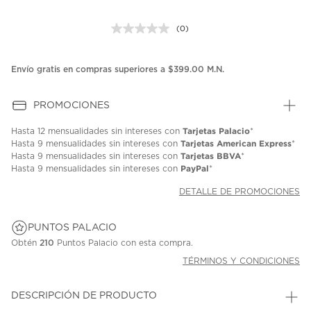
(0)
Sin
puntuación.
Enlace
en
Envío gratis en compras superiores a $399.00 M.N.
la
misma
página.
PROMOCIONES
Tarjetas Palacio
Hasta
12 mensualidades
sin intereses con
*
Tarjetas American Express
Hasta
9 mensualidades
sin intereses con
*
Tarjetas BBVA
Hasta
9 mensualidades
sin intereses con
*
PayPal
Hasta
9 mensualidades
sin intereses con
*
DETALLE DE PROMOCIONES
PUNTOS PALACIO
Obtén
210
Puntos Palacio con esta compra.
TÉRMINOS Y CONDICIONES
DESCRIPCIÓN DE PRODUCTO