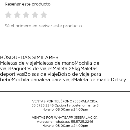
Reseñar este producto
Seleccionar
Seleccionar
Seleccionar
Seleccionar
Seleccionar
Sé el primero en revisar este producto
para
para
para
para
para
calificar
calificar
calificar
calificar
calificar
el
el
el
el
el
artículo
artículo
artículo
artículo
artículo
con
con
con
con
con
1
2
3
4
5
BÚSQUEDAS SIMILARES
estrella
estrellas.
estrellas.
estrellas.
estrellas.
Maletas de viaje
Maletas de mano
Mochila de
Esta
Esta
Esta
Esta
Esta
viaje
Paquetes de viajes
Maleta 25kg
Maletas
acción
acción
acción
acción
acción
deportivas
Bolsas de viaje
Bolso de viaje para
abrirá
abrirá
abrirá
abrirá
abrirá
bebé
Mochila panalera para viaje
Maleta de mano Delsey
el
el
el
el
el
formulario
formulario
formulario
formulario
formulario
de
de
de
de
de
envío.
envío.
envío.
envío.
envío.
VENTAS POR TELÉFONO (555PALACIO):
55.5725.2246
Opción 1 y posteriormente 3
Horario: 08:00am a 24:00pm
VENTAS POR WHATSAPP (555PALACIO):
Agregar en whatsapp 55.5725.2246
Horario: 08:00am a 24:00pm