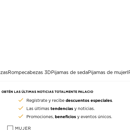
ezas
Rompecabezas 3D
Pijamas de seda
Pijamas de mujer
I
OBTÉN LAS ÚLTIMAS NOTICIAS TOTALMENTE PALACIO
descuentos especiales
Regístrate y recibe
.
tendencias
Las últimas
y noticias.
beneficios
Promociones,
y eventos únicos.
MUJER