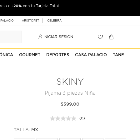
-20%
ocio o
con tu Tarjeta Total
 PALACIO
ARISTOPET
CELEBRA
INICIAR SESIÓN
ÓNICA
GOURMET
DEPORTES
CASA PALACIO
TANE
SKINY
Pijama 3 piezas Niña
$599.00
(0)
Sin
puntuación.
TALLA:
MX
Enlace
en