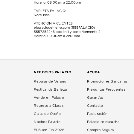
Horario: 08:00am a 22:00pm
TARJETA PALACIO:
5229.1999
ATENCIÓN A CLIENTES
elpalaciodehierro.com (555PALACIO)
5557252246
opción 1 y posteriormente 2
Horario: 09:00am a 21:00pm
NEGOCIOS PALACIO
AYUDA
Rebajas de Verano
Promociones Bancarias
Festival de Belleza
Preguntas Frecuentes
Vende en Palacio
Garantías
Regreso a Clases
Contacto
Galas de Otoño
Facturación
Noches Palacio
Palacio te escucha
El Buen Fin 2026
Compra Segura