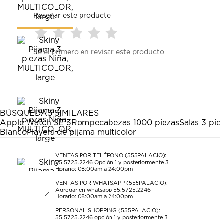
Reseñar este producto
Seleccionar
Seleccionar
Seleccionar
Seleccionar
Seleccionar
Sé el primero en revisar este producto
para
para
para
para
para
calificar
calificar
calificar
calificar
calificar
el
el
el
el
el
artículo
artículo
artículo
artículo
artículo
con
con
con
con
con
1
2
3
4
5
estrella
estrellas.
estrellas.
estrellas.
estrellas.
BÚSQUEDAS SIMILARES
Esta
Esta
Esta
Esta
Esta
Apple Watch SE 3
Rompecabezas 1000 piezas
Salas 3 pi
acción
acción
acción
acción
acción
Blanco
Playera de pijama multicolor
abrirá
abrirá
abrirá
abrirá
abrirá
el
el
el
el
el
formulario
formulario
formulario
formulario
formulario
VENTAS POR TELÉFONO (555PALACIO):
55.5725.2246
Opción 1 y posteriormente 3
de
de
de
de
de
Horario: 08:00am a 24:00pm
envío.
envío.
envío.
envío.
envío.
VENTAS POR WHATSAPP (555PALACIO):
Agregar en whatsapp 55.5725.2246
Horario: 08:00am a 24:00pm
PERSONAL SHOPPING (555PALACIO):
55.5725.2246
opción 1 y posteriormente 3