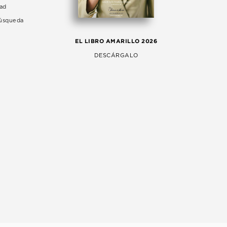
dad
Búsqueda
LA 
EL LIBRO AMARILLO 2026
AG
DESCÁRGALO