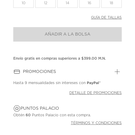
la
10
12
14
16
18
misma
página.
GUÍA DE TALLAS
AÑADIR A LA BOLSA
Envío gratis en compras superiores a $399.00 M.N.
PROMOCIONES
PayPal
Hasta
9 mensualidades
sin intereses con
*
DETALLE DE PROMOCIONES
PUNTOS PALACIO
Obtén
60
Puntos Palacio con esta compra.
TÉRMINOS Y CONDICIONES