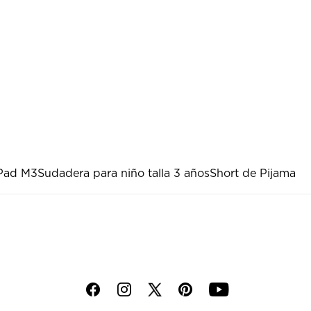
Pad M3
Sudadera para niño talla 3 años
Short de Pijama
f
i
p
y