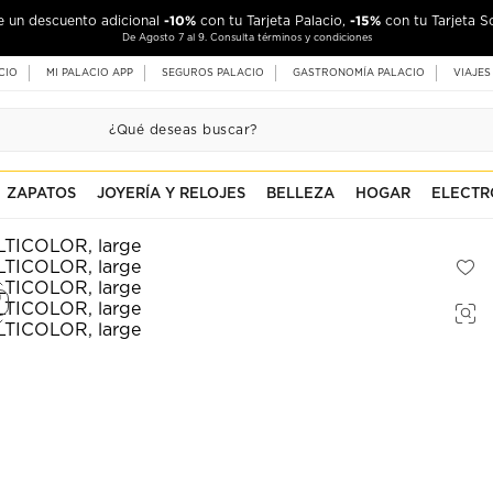
-10%
-15%
de un descuento adicional
con tu Tarjeta Palacio,
con tu Tarjeta S
De Agosto 7 al 9. Consulta términos y condiciones
CIO
MI PALACIO APP
SEGUROS PALACIO
GASTRONOMÍA PALACIO
VIAJES
ZAPATOS
JOYERÍA Y RELOJES
BELLEZA
HOGAR
ELECTR