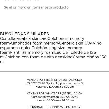
Seleccionar
Seleccionar
Seleccionar
Seleccionar
Seleccionar
Sé el primero en revisar este producto
para
para
para
para
para
calificar
calificar
calificar
calificar
calificar
el
el
el
el
el
artículo
artículo
artículo
artículo
artículo
con
con
con
con
con
1
2
3
4
5
BÚSQUEDAS SIMILARES
estrella
estrellas.
estrellas.
estrellas.
estrellas.
Centella asiática skincare
Colchones memory
Esta
Esta
Esta
Esta
Esta
foam
Almohadas foam memory
Centella skin1004
Vino
acción
acción
acción
acción
acción
espumoso dulce
Colchón king size memory
abrirá
abrirá
abrirá
abrirá
abrirá
foam
Plantillas memory foam
Eau de Toilette de 125
el
el
el
el
el
ml
Colchón con foam de alta densidad
Crema Maños 150
formulario
formulario
formulario
formulario
formulario
ml
de
de
de
de
de
envío.
envío.
envío.
envío.
envío.
VENTAS POR TELÉFONO (555PALACIO):
55.5725.2246
Opción 1 y posteriormente 3
Horario: 08:00am a 24:00pm
VENTAS POR WHATSAPP (555PALACIO):
Agregar en whatsapp 55.5725.2246
Horario: 08:00am a 24:00pm
PERSONAL SHOPPING (555PALACIO):