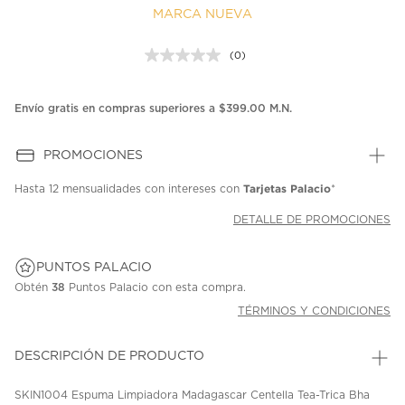
MARCA NUEVA
(0)
Sin
puntuación.
Enlace
en
Envío gratis en compras superiores a $399.00 M.N.
la
misma
página.
PROMOCIONES
Tarjetas Palacio
Hasta
12 mensualidades
con intereses con
*
DETALLE DE PROMOCIONES
PUNTOS PALACIO
Obtén
38
Puntos Palacio con esta compra.
TÉRMINOS Y CONDICIONES
DESCRIPCIÓN DE PRODUCTO
SKIN1004 Espuma Limpiadora Madagascar Centella Tea-Trica Bha