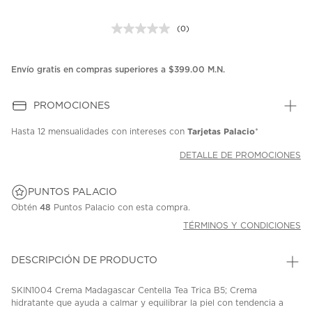
(0)
Sin
puntuación.
Enlace
en
Envío gratis en compras superiores a $399.00 M.N.
la
misma
página.
PROMOCIONES
Tarjetas Palacio
Hasta
12 mensualidades
con intereses con
*
DETALLE DE PROMOCIONES
PUNTOS PALACIO
Obtén
48
Puntos Palacio con esta compra.
TÉRMINOS Y CONDICIONES
DESCRIPCIÓN DE PRODUCTO
SKIN1004 Crema Madagascar Centella Tea Trica B5; Crema
hidratante que ayuda a calmar y equilibrar la piel con tendencia a