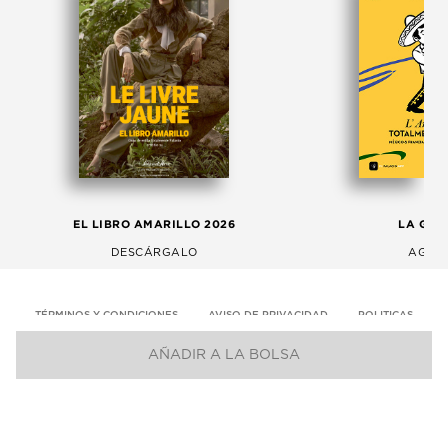
EL LIBRO AMARILLO 2026
LA GAC
DESCÁRGALO
AGOS
TÉRMINOS Y CONDICIONES
AVISO DE PRIVACIDAD
POLITICAS
AÑADIR A LA BOLSA