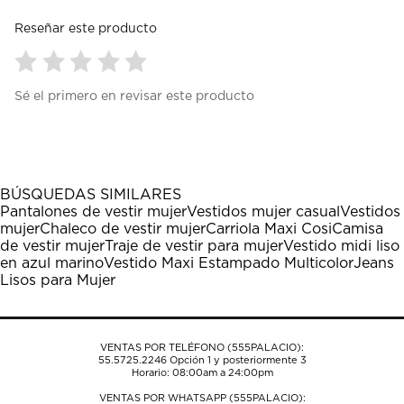
Reseñar este producto
Seleccionar
Seleccionar
Seleccionar
Seleccionar
Seleccionar
Sé el primero en revisar este producto
para
para
para
para
para
calificar
calificar
calificar
calificar
calificar
el
el
el
el
el
artículo
artículo
artículo
artículo
artículo
con
con
con
con
con
1
2
3
4
5
BÚSQUEDAS SIMILARES
estrella
estrellas.
estrellas.
estrellas.
estrellas.
Pantalones de vestir mujer
Vestidos mujer casual
Vestidos
Esta
Esta
Esta
Esta
Esta
mujer
Chaleco de vestir mujer
Carriola Maxi Cosi
Camisa
acción
acción
acción
acción
acción
de vestir mujer
Traje de vestir para mujer
Vestido midi liso
abrirá
abrirá
abrirá
abrirá
abrirá
en azul marino
Vestido Maxi Estampado Multicolor
Jeans
el
el
el
el
el
Lisos para Mujer
formulario
formulario
formulario
formulario
formulario
de
de
de
de
de
envío.
envío.
envío.
envío.
envío.
VENTAS POR TELÉFONO (555PALACIO):
55.5725.2246
Opción 1 y posteriormente 3
Horario: 08:00am a 24:00pm
VENTAS POR WHATSAPP (555PALACIO):