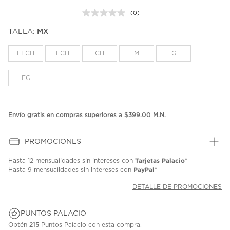
(0)
Sin
puntuación.
TALLA:
MX
Enlace
en
la
EECH
ECH
CH
M
G
misma
página.
EG
Envío gratis en compras superiores a $399.00 M.N.
PROMOCIONES
Tarjetas Palacio
Hasta
12 mensualidades
sin intereses con
*
PayPal
Hasta
9 mensualidades
sin intereses con
*
DETALLE DE PROMOCIONES
PUNTOS PALACIO
Obtén
215
Puntos Palacio con esta compra.