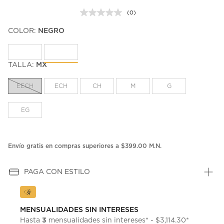
(0)
Sin
puntuación.
COLOR:
NEGRO
Enlace
en
la
misma
página.
TALLA:
MX
EECH
ECH
CH
M
G
EG
Envío gratis en compras superiores a $399.00 M.N.
PAGA CON ESTILO
MENSUALIDADES SIN INTERESES
3
Hasta
mensualidades sin intereses* - $3,114.30*