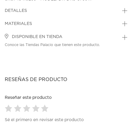
DETALLES
MATERIALES
DISPONIBLE EN TIENDA
Conoce las Tiendas Palacio que tienen este producto.
RESEÑAS DE PRODUCTO
Reseñar este producto
Seleccionar
Seleccionar
Seleccionar
Seleccionar
Seleccionar
Sé el primero en revisar este producto
para
para
para
para
para
calificar
calificar
calificar
calificar
calificar
el
el
el
el
el