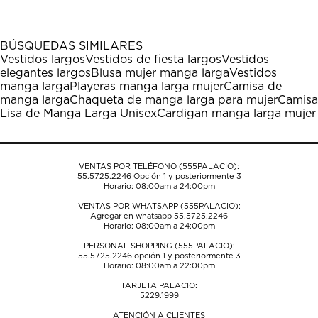
artículo
artículo
artículo
artículo
artículo
con
con
con
con
con
1
2
3
4
5
BÚSQUEDAS SIMILARES
estrella
estrellas.
estrellas.
estrellas.
estrellas.
Vestidos largos
Vestidos de fiesta largos
Vestidos
Esta
Esta
Esta
Esta
Esta
elegantes largos
Blusa mujer manga larga
Vestidos
acción
acción
acción
acción
acción
manga larga
Playeras manga larga mujer
Camisa de
abrirá
abrirá
abrirá
abrirá
abrirá
manga larga
Chaqueta de manga larga para mujer
Camisa
el
el
el
el
el
Lisa de Manga Larga Unisex
Cardigan manga larga mujer
formulario
formulario
formulario
formulario
formulario
de
de
de
de
de
envío.
envío.
envío.
envío.
envío.
VENTAS POR TELÉFONO (555PALACIO):
55.5725.2246
Opción 1 y posteriormente 3
Horario: 08:00am a 24:00pm
VENTAS POR WHATSAPP (555PALACIO):
Agregar en whatsapp 55.5725.2246
Horario: 08:00am a 24:00pm
PERSONAL SHOPPING (555PALACIO):
55.5725.2246
opción 1 y posteriormente 3
Horario: 08:00am a 22:00pm
TARJETA PALACIO:
5229.1999
ATENCIÓN A CLIENTES