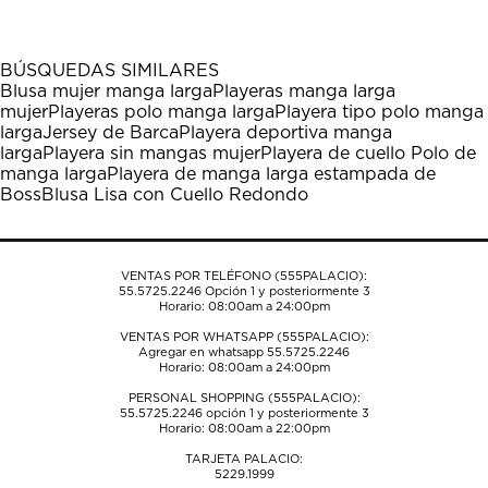
artículo
artículo
artículo
artículo
artículo
con
con
con
con
con
1
2
3
4
5
BÚSQUEDAS SIMILARES
estrella
estrellas.
estrellas.
estrellas.
estrellas.
Blusa mujer manga larga
Playeras manga larga
Esta
Esta
Esta
Esta
Esta
mujer
Playeras polo manga larga
Playera tipo polo manga
acción
acción
acción
acción
acción
larga
Jersey de Barca
Playera deportiva manga
abrirá
abrirá
abrirá
abrirá
abrirá
larga
Playera sin mangas mujer
Playera de cuello Polo de
el
el
el
el
el
manga larga
Playera de manga larga estampada de
formulario
formulario
formulario
formulario
formulario
Boss
Blusa Lisa con Cuello Redondo
de
de
de
de
de
envío.
envío.
envío.
envío.
envío.
VENTAS POR TELÉFONO (555PALACIO):
55.5725.2246
Opción 1 y posteriormente 3
Horario: 08:00am a 24:00pm
VENTAS POR WHATSAPP (555PALACIO):
Agregar en whatsapp 55.5725.2246
Horario: 08:00am a 24:00pm
PERSONAL SHOPPING (555PALACIO):
55.5725.2246
opción 1 y posteriormente 3
Horario: 08:00am a 22:00pm
TARJETA PALACIO:
5229.1999