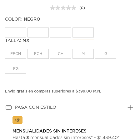
(0)
Sin
puntuación.
COLOR:
NEGRO
Enlace
en
la
misma
página.
TALLA:
MX
EECH
ECH
CH
M
G
EG
Envío gratis en compras superiores a $399.00 M.N.
PAGA CON ESTILO
MENSUALIDADES SIN INTERESES
3
Hasta
mensualidades sin intereses* - $1,439.40*