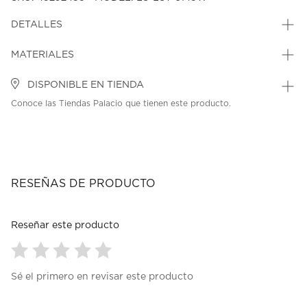
DETALLES
MATERIALES
DISPONIBLE EN TIENDA
Conoce las Tiendas Palacio que tienen este producto.
RESEÑAS DE PRODUCTO
Reseñar este producto
Seleccionar
Seleccionar
Seleccionar
Seleccionar
Seleccionar
Sé el primero en revisar este producto
para
para
para
para
para
calificar
calificar
calificar
calificar
calificar
el
el
el
el
el