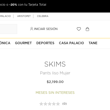
-20%
ocio o
con tu Tarjeta Total
 PALACIO
ARISTOPET
CELEBRA
INICIAR SESIÓN
ÓNICA
GOURMET
DEPORTES
CASA PALACIO
TANE
SKIMS
Pants liso Mujer
$2,199.00
MESES SIN INTERESES
(0)
Sin
puntuación.