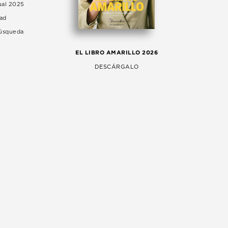
ual 2025
dad
Búsqueda
LA 
EL LIBRO AMARILLO 2026
AG
DESCÁRGALO