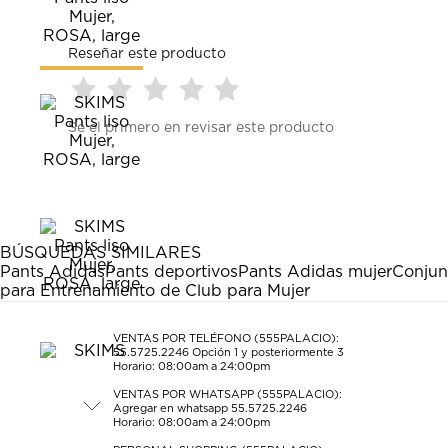
Reseñar este producto
Seleccionar
Seleccionar
Seleccionar
Seleccionar
Seleccionar
Sé el primero en revisar este producto
para
para
para
para
para
calificar
calificar
calificar
calificar
calificar
el
el
el
el
el
artículo
artículo
artículo
artículo
artículo
con
con
con
con
con
1
2
3
4
5
estrella
estrellas.
estrellas.
estrellas.
estrellas.
BÚSQUEDAS SIMILARES
Esta
Esta
Esta
Esta
Esta
Pants Adidas
Pants deportivos
Pants Adidas mujer
Conjun
acción
acción
acción
acción
acción
para Entrenamiento de Club para Mujer
abrirá
abrirá
abrirá
abrirá
abrirá
el
el
el
el
el
formulario
formulario
formulario
formulario
formulario
VENTAS POR TELÉFONO (555PALACIO):
55.5725.2246
Opción 1 y posteriormente 3
de
de
de
de
de
Horario: 08:00am a 24:00pm
envío.
envío.
envío.
envío.
envío.
VENTAS POR WHATSAPP (555PALACIO):
Agregar en whatsapp 55.5725.2246
Horario: 08:00am a 24:00pm