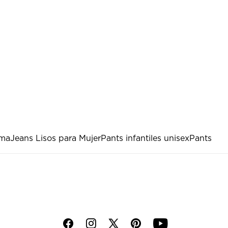
uma
Jeans Lisos para Mujer
Pants infantiles unisex
Pants
f
i
p
y