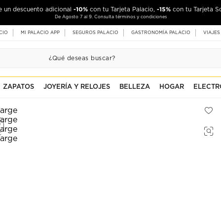
-10%
-15%
de un descuento adicional
con tu Tarjeta Palacio,
con tu Tarjeta S
De Agosto 7 al 9. Consulta términos y condiciones
CIO
MI PALACIO APP
SEGUROS PALACIO
GASTRONOMÍA PALACIO
VIAJES
ZAPATOS
JOYERÍA Y RELOJES
BELLEZA
HOGAR
ELECTR