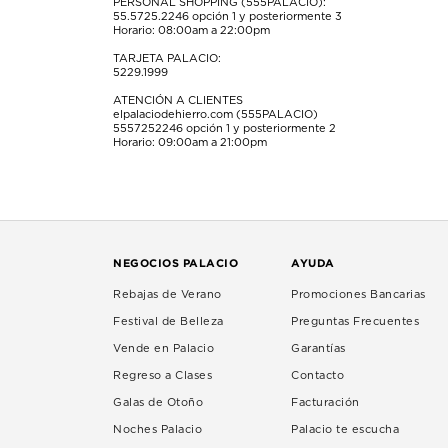
PERSONAL SHOPPING (555PALACIO):
55.5725.2246
opción 1 y posteriormente 3
Horario: 08:00am a 22:00pm
TARJETA PALACIO:
5229.1999
ATENCIÓN A CLIENTES
elpalaciodehierro.com (555PALACIO)
5557252246
opción 1 y posteriormente 2
Horario: 09:00am a 21:00pm
NEGOCIOS PALACIO
AYUDA
Rebajas de Verano
Promociones Bancarias
Festival de Belleza
Preguntas Frecuentes
Vende en Palacio
Garantías
Regreso a Clases
Contacto
Galas de Otoño
Facturación
Noches Palacio
Palacio te escucha