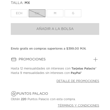
TALLA:
MX
Enlace
en
la
ECH
CH
M
G
misma
página.
AÑADIR A LA BOLSA
Envío gratis en compras superiores a $399.00 M.N.
PROMOCIONES
Tarjetas Palacio
Hasta
12 mensualidades
sin intereses con
*
PayPal
Hasta
9 mensualidades
sin intereses con
*
DETALLE DE PROMOCIONES
PUNTOS PALACIO
Obtén
220
Puntos Palacio con esta compra.
TÉRMINOS Y CONDICIONES