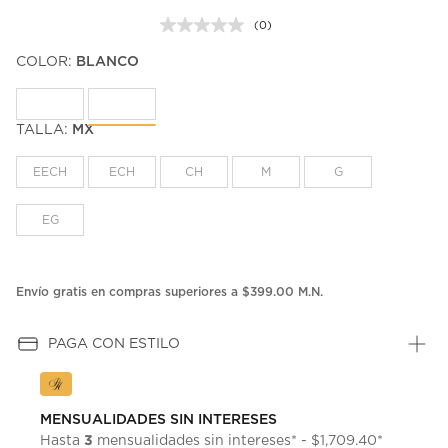
(0)
Sin
puntuación.
COLOR:
BLANCO
Enlace
en
la
misma
página.
TALLA:
MX
EECH
ECH
CH
M
G
EG
Envío gratis en compras superiores a $399.00 M.N.
PAGA CON ESTILO
MENSUALIDADES SIN INTERESES
3
Hasta
mensualidades sin intereses* - $1,709.40*