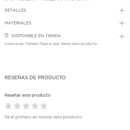
DETALLES
MATERIALES
DISPONIBLE EN TIENDA
Conoce las Tiendas Palacio que tienen este producto.
RESEÑAS DE PRODUCTO
Reseñar este producto
Seleccionar
Seleccionar
Seleccionar
Seleccionar
Seleccionar
Sé el primero en revisar este producto
para
para
para
para
para
calificar
calificar
calificar
calificar
calificar
el
el
el
el
el