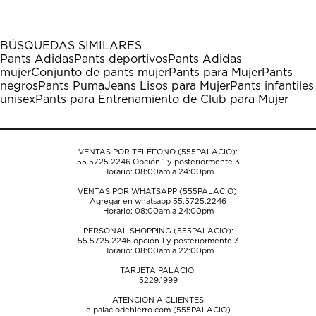
artículo
artículo
artículo
artículo
artículo
con
con
con
con
con
1
2
3
4
5
BÚSQUEDAS SIMILARES
estrella
estrellas.
estrellas.
estrellas.
estrellas.
Pants Adidas
Pants deportivos
Pants Adidas
Esta
Esta
Esta
Esta
Esta
mujer
Conjunto de pants mujer
Pants para Mujer
Pants
acción
acción
acción
acción
acción
negros
Pants Puma
Jeans Lisos para Mujer
Pants infantiles
abrirá
abrirá
abrirá
abrirá
abrirá
unisex
Pants para Entrenamiento de Club para Mujer
el
el
el
el
el
formulario
formulario
formulario
formulario
formulario
de
de
de
de
de
envío.
envío.
envío.
envío.
envío.
VENTAS POR TELÉFONO (555PALACIO):
55.5725.2246
Opción 1 y posteriormente 3
Horario: 08:00am a 24:00pm
VENTAS POR WHATSAPP (555PALACIO):
Agregar en whatsapp 55.5725.2246
Horario: 08:00am a 24:00pm
PERSONAL SHOPPING (555PALACIO):
55.5725.2246
opción 1 y posteriormente 3
Horario: 08:00am a 22:00pm
TARJETA PALACIO:
5229.1999
ATENCIÓN A CLIENTES
elpalaciodehierro.com (555PALACIO)