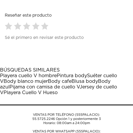
Reseñar este producto
Seleccionar
Seleccionar
Seleccionar
Seleccionar
Seleccionar
Sé el primero en revisar este producto
para
para
para
para
para
calificar
calificar
calificar
calificar
calificar
el
el
el
el
el
artículo
artículo
artículo
artículo
artículo
con
con
con
con
con
1
2
3
4
5
BÚSQUEDAS SIMILARES
estrella
estrellas.
estrellas.
estrellas.
estrellas.
Playera cuello V hombre
Pintura body
Suéter cuello
Esta
Esta
Esta
Esta
Esta
V
Body blanco mujer
Body cafe
Blusa body
Body
acción
acción
acción
acción
acción
azul
Pijama con camisa de cuello V
Jersey de cuello
abrirá
abrirá
abrirá
abrirá
abrirá
V
Playera Cuello V Hueso
el
el
el
el
el
formulario
formulario
formulario
formulario
formulario
de
de
de
de
de
envío.
envío.
envío.
envío.
envío.
VENTAS POR TELÉFONO (555PALACIO):
55.5725.2246
Opción 1 y posteriormente 3
Horario: 08:00am a 24:00pm
VENTAS POR WHATSAPP (555PALACIO):