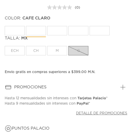
(0)
Sin
puntuación.
COLOR:
CAFE CLARO
Enlace
en
la
misma
página.
TALLA:
MX
ECH
CH
M
G
Envío gratis en compras superiores a $399.00 M.N.
PROMOCIONES
Tarjetas Palacio
Hasta
12 mensualidades
sin intereses con
*
PayPal
Hasta
9 mensualidades
sin intereses con
*
DETALLE DE PROMOCIONES
PUNTOS PALACIO