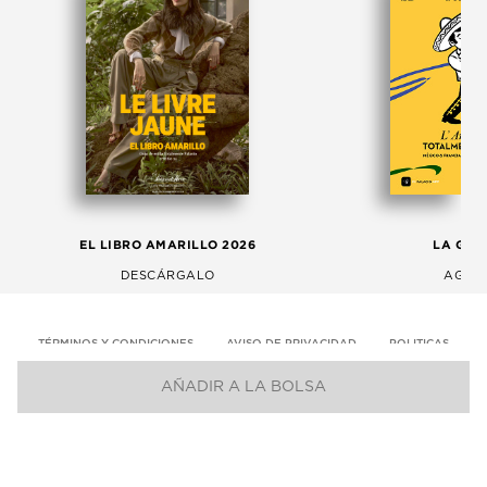
EL LIBRO AMARILLO 2026
LA GAC
DESCÁRGALO
AGOS
TÉRMINOS Y CONDICIONES
AVISO DE PRIVACIDAD
POLITICAS
AÑADIR A LA BOLSA