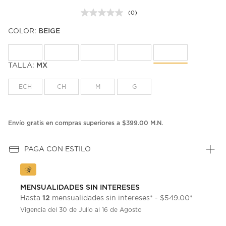
(0)
Sin
puntuación.
COLOR:
BEIGE
Enlace
en
la
misma
página.
TALLA:
MX
ECH
CH
M
G
Envío gratis en compras superiores a $399.00 M.N.
PAGA CON ESTILO
MENSUALIDADES SIN INTERESES
12
Hasta
mensualidades sin intereses* - $549.00*
Vigencia del 30 de Julio al 16 de Agosto