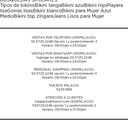
estrella
estrellas.
estrellas.
estrellas.
estrellas.
Tipos de bikinis
Bikini tanga
Bikini azul
Bikini rojo
Playera
Esta
Esta
Esta
Esta
Esta
lisa
Gorras lisas
Bikini blanco
Bikini para Mujer Azul
acción
acción
acción
acción
acción
Medio
Bikini top zíngara
Jeans Lisos para Mujer
abrirá
abrirá
abrirá
abrirá
abrirá
el
el
el
el
el
formulario
formulario
formulario
formulario
formulario
de
de
de
de
de
VENTAS POR TELÉFONO (555PALACIO):
envío.
envío.
envío.
envío.
envío.
55.5725.2246
Opción 1 y posteriormente 3
Horario: 08:00am a 24:00pm
VENTAS POR WHATSAPP (555PALACIO):
Agregar en whatsapp 55.5725.2246
Horario: 08:00am a 24:00pm
PERSONAL SHOPPING (555PALACIO):
55.5725.2246
opción 1 y posteriormente 3
Horario: 08:00am a 22:00pm
TARJETA PALACIO:
5229.1999
ATENCIÓN A CLIENTES
elpalaciodehierro.com (555PALACIO)
5557252246
opción 1 y posteriormente 2
Horario: 09:00am a 21:00pm