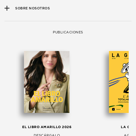
SOBRE NOSOTROS
PUBLICACIONES
EL LIBRO AMARILLO 2026
LA GAC
DESCÁRGALO
AGOS