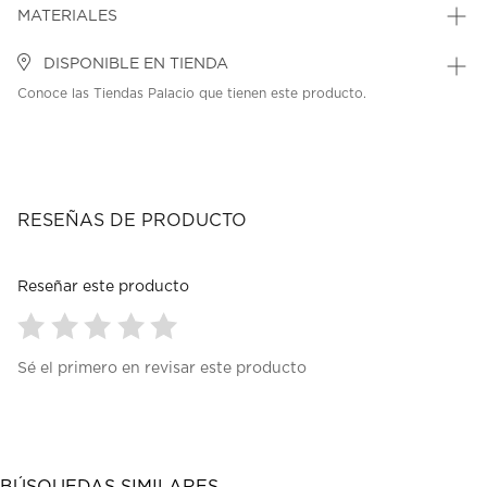
MATERIALES
DISPONIBLE EN TIENDA
Conoce las Tiendas Palacio que tienen este producto.
RESEÑAS DE PRODUCTO
Reseñar este producto
Seleccionar
Seleccionar
Seleccionar
Seleccionar
Seleccionar
Sé el primero en revisar este producto
para
para
para
para
para
calificar
calificar
calificar
calificar
calificar
el
el
el
el
el
artículo
artículo
artículo
artículo
artículo
con
con
con
con
con
1
2
3
4
5
BÚSQUEDAS SIMILARES