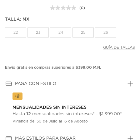
(0)
Sin
puntuación.
TALLA:
MX
Enlace
en
la
22
23
24
25
26
misma
página.
GUÍA DE TALLAS
Envío gratis en compras superiores a $399.00 M.N.
PAGA CON ESTILO
MENSUALIDADES SIN INTERESES
12
Hasta
mensualidades sin intereses* - $1,399.00*
Vigencia del 30 de Julio al 16 de Agosto
MÁS ESTILOS PARA PAGAR