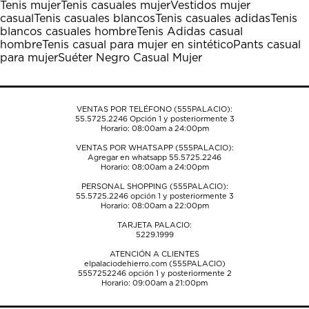
Tenis mujer
Tenis casuales mujer
Vestidos mujer
Esta
Esta
Esta
Esta
Esta
casual
Tenis casuales blancos
Tenis casuales adidas
Tenis
acción
acción
acción
acción
acción
blancos casuales hombre
Tenis Adidas casual
abrirá
abrirá
abrirá
abrirá
abrirá
hombre
Tenis casual para mujer en sintético
Pants casual
el
el
el
el
el
para mujer
Suéter Negro Casual Mujer
formulario
formulario
formulario
formulario
formulario
de
de
de
de
de
envío.
envío.
envío.
envío.
envío.
VENTAS POR TELÉFONO (555PALACIO):
55.5725.2246
Opción 1 y posteriormente 3
Horario: 08:00am a 24:00pm
VENTAS POR WHATSAPP (555PALACIO):
Agregar en whatsapp 55.5725.2246
Horario: 08:00am a 24:00pm
PERSONAL SHOPPING (555PALACIO):
55.5725.2246
opción 1 y posteriormente 3
Horario: 08:00am a 22:00pm
TARJETA PALACIO:
5229.1999
ATENCIÓN A CLIENTES
elpalaciodehierro.com (555PALACIO)
5557252246
opción 1 y posteriormente 2
Horario: 09:00am a 21:00pm