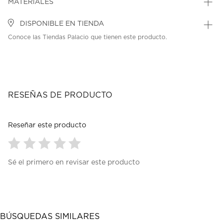
MATERIALES
DISPONIBLE EN TIENDA
Conoce las Tiendas Palacio que tienen este producto.
RESEÑAS DE PRODUCTO
Reseñar este producto
Seleccionar
Seleccionar
Seleccionar
Seleccionar
Seleccionar
Sé el primero en revisar este producto
para
para
para
para
para
calificar
calificar
calificar
calificar
calificar
el
el
el
el
el
artículo
artículo
artículo
artículo
artículo
con
con
con
con
con
1
2
3
4
5
BÚSQUEDAS SIMILARES
estrella
estrellas.
estrellas.
estrellas.
estrellas.