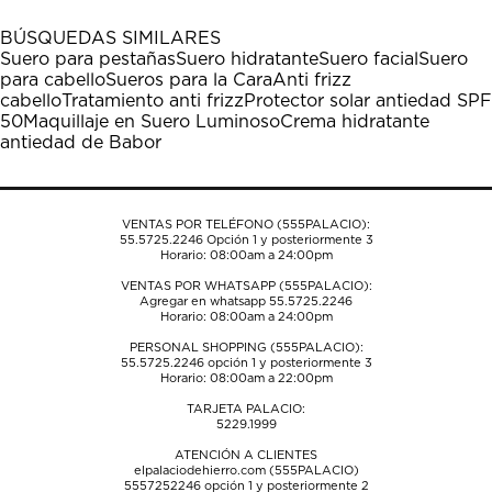
con
con
con
con
con
1
2
3
4
5
BÚSQUEDAS SIMILARES
estrella
estrellas.
estrellas.
estrellas.
estrellas.
Suero para pestañas
Suero hidratante
Suero facial
Suero
Esta
Esta
Esta
Esta
Esta
para cabello
Sueros para la Cara
Anti frizz
acción
acción
acción
acción
acción
cabello
Tratamiento anti frizz
Protector solar antiedad SPF
abrirá
abrirá
abrirá
abrirá
abrirá
50
Maquillaje en Suero Luminoso
Crema hidratante
el
el
el
el
el
antiedad de Babor
formulario
formulario
formulario
formulario
formulario
de
de
de
de
de
envío.
envío.
envío.
envío.
envío.
VENTAS POR TELÉFONO (555PALACIO):
55.5725.2246
Opción 1 y posteriormente 3
Horario: 08:00am a 24:00pm
VENTAS POR WHATSAPP (555PALACIO):
Agregar en whatsapp 55.5725.2246
Horario: 08:00am a 24:00pm
PERSONAL SHOPPING (555PALACIO):
55.5725.2246
opción 1 y posteriormente 3
Horario: 08:00am a 22:00pm
TARJETA PALACIO:
5229.1999
ATENCIÓN A CLIENTES
elpalaciodehierro.com (555PALACIO)
5557252246
opción 1 y posteriormente 2