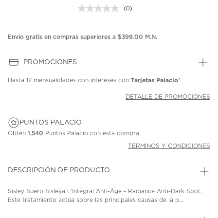
(0)
Sin
puntuación.
Enlace
en
Envío gratis en compras superiores a $399.00 M.N.
la
misma
página.
PROMOCIONES
Tarjetas Palacio
Hasta
12 mensualidades
con intereses con
*
DETALLE DE PROMOCIONES
PUNTOS PALACIO
Obtén
1,540
Puntos Palacio con esta compra.
TÉRMINOS Y CONDICIONES
DESCRIPCIÓN DE PRODUCTO
Sisley Suero Sisleÿa L'Intégral Anti-Âge - Radiance Anti-Dark Spot;
Este tratamiento actúa sobre las principales causas de la p...