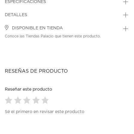
ESPECIFICACIONES
DETALLES
DISPONIBLE EN TIENDA
Conoce las Tiendas Palacio que tienen este producto.
RESEÑAS DE PRODUCTO
Reseñar este producto
Seleccionar
Seleccionar
Seleccionar
Seleccionar
Seleccionar
Sé el primero en revisar este producto
para
para
para
para
para
calificar
calificar
calificar
calificar
calificar
el
el
el
el
el
artículo
artículo
artículo
artículo
artículo