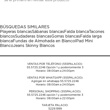
Sé el primero en revisar este producto
para
para
para
para
para
calificar
calificar
calificar
calificar
calificar
el
el
el
el
el
artículo
artículo
artículo
artículo
artículo
con
con
con
con
con
1
2
3
4
5
BÚSQUEDAS SIMILARES
estrella
estrellas.
estrellas.
estrellas.
estrellas.
Playeras blancas
Sábanas blancas
Falda blanca
Tacones
Esta
Esta
Esta
Esta
Esta
blancos
Sudaderas blancas
Gorras blancas
Falda larga
acción
acción
acción
acción
acción
blanca
Fundas de Almohada en Blanco
IPad Mini
abrirá
abrirá
abrirá
abrirá
abrirá
Blanco
Jeans Skinny Blancos
el
el
el
el
el
formulario
formulario
formulario
formulario
formulario
de
de
de
de
de
envío.
envío.
envío.
envío.
envío.
VENTAS POR TELÉFONO (555PALACIO):
55.5725.2246
Opción 1 y posteriormente 3
Horario: 08:00am a 24:00pm
VENTAS POR WHATSAPP (555PALACIO):
Agregar en whatsapp 55.5725.2246
Horario: 08:00am a 24:00pm
PERSONAL SHOPPING (555PALACIO):
55.5725.2246
opción 1 y posteriormente 3
Horario: 08:00am a 22:00pm
TARJETA PALACIO:
5229.1999