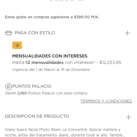
Sin
puntuación.
Enlace
en
Envío gratis en compras superiores a $399.00 M.N.
la
misma
página.
PAGA CON ESTILO
MENSUALIDADES CON INTERESES
12 mensualidades
Hasta
con intereses* - $12,233.85
Vigencia del 1 de Marzo al 31 de Diciembre
PUNTOS PALACIO
Obtén
2,160
Puntos Palacio con esta compra.
TÉRMINOS Y CONDICIONES
DESCRIPCIÓN DE PRODUCTO
Sisley Suero facial Phyto Blanc Le Concentré, Aplicar mañana y
noche, antes del tratamiento diario, durante todo el año. Tambié...