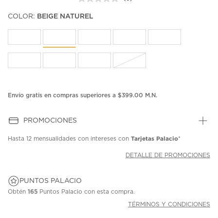
Sin
puntuación.
COLOR:
BEIGE NATUREL
Enlace
en
la
misma
página.
Envío gratis en compras superiores a $399.00 M.N.
PROMOCIONES
Tarjetas Palacio
Hasta
12 mensualidades
con intereses con
*
DETALLE DE PROMOCIONES
PUNTOS PALACIO
Obtén
165
Puntos Palacio con esta compra.
TÉRMINOS Y CONDICIONES