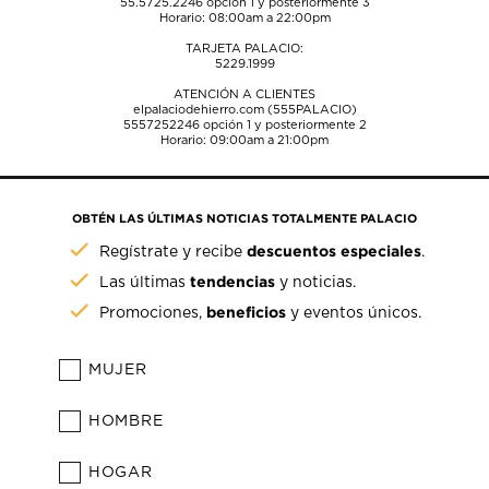
55.5725.2246
opción 1 y posteriormente 3
Horario: 08:00am a 22:00pm
TARJETA PALACIO:
5229.1999
ATENCIÓN A CLIENTES
elpalaciodehierro.com (555PALACIO)
5557252246
opción 1 y posteriormente 2
Horario: 09:00am a 21:00pm
OBTÉN LAS ÚLTIMAS NOTICIAS TOTALMENTE PALACIO
descuentos especiales
Regístrate y recibe
.
tendencias
Las últimas
y noticias.
beneficios
Promociones,
y eventos únicos.
MUJER
HOMBRE
HOGAR