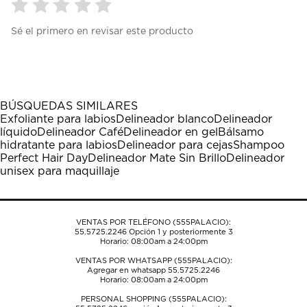
Seleccionar
Seleccionar
Seleccionar
Seleccionar
Seleccionar
Sé el primero en revisar este producto
para
para
para
para
para
calificar
calificar
calificar
calificar
calificar
el
el
el
el
el
artículo
artículo
artículo
artículo
artículo
con
con
con
con
con
1
2
3
4
5
BÚSQUEDAS SIMILARES
estrella
estrellas.
estrellas.
estrellas.
estrellas.
Exfoliante para labios
Delineador blanco
Delineador
Esta
Esta
Esta
Esta
Esta
líquido
Delineador Café
Delineador en gel
Bálsamo
acción
acción
acción
acción
acción
hidratante para labios
Delineador para cejas
Shampoo
abrirá
abrirá
abrirá
abrirá
abrirá
Perfect Hair Day
Delineador Mate Sin Brillo
Delineador
el
el
el
el
el
unisex para maquillaje
formulario
formulario
formulario
formulario
formulario
de
de
de
de
de
envío.
envío.
envío.
envío.
envío.
VENTAS POR TELÉFONO (555PALACIO):
55.5725.2246
Opción 1 y posteriormente 3
Horario: 08:00am a 24:00pm
VENTAS POR WHATSAPP (555PALACIO):
Agregar en whatsapp 55.5725.2246
Horario: 08:00am a 24:00pm
PERSONAL SHOPPING (555PALACIO):