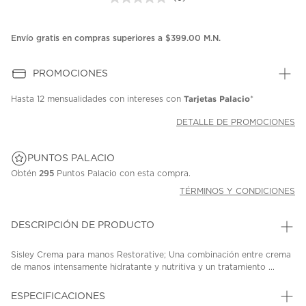
Sin
puntuación.
Enlace
en
Envío gratis en compras superiores a $399.00 M.N.
la
misma
página.
PROMOCIONES
Tarjetas Palacio
Hasta
12 mensualidades
con intereses con
*
DETALLE DE PROMOCIONES
PUNTOS PALACIO
Obtén
295
Puntos Palacio con esta compra.
TÉRMINOS Y CONDICIONES
DESCRIPCIÓN DE PRODUCTO
Sisley Crema para manos Restorative; Una combinación entre crema
de manos intensamente hidratante y nutritiva y un tratamiento ...
ESPECIFICACIONES