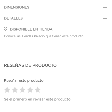
DIMENSIONES
DETALLES
DISPONIBLE EN TIENDA
Conoce las Tiendas Palacio que tienen este producto.
RESEÑAS DE PRODUCTO
Reseñar este producto
Seleccionar
Seleccionar
Seleccionar
Seleccionar
Seleccionar
Sé el primero en revisar este producto
para
para
para
para
para
calificar
calificar
calificar
calificar
calificar
el
el
el
el
el