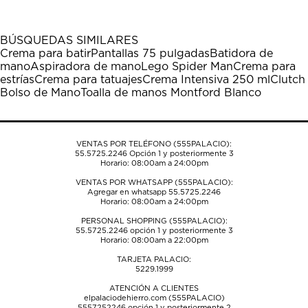
artículo
artículo
artículo
artículo
artículo
con
con
con
con
con
1
2
3
4
5
BÚSQUEDAS SIMILARES
estrella
estrellas.
estrellas.
estrellas.
estrellas.
Crema para batir
Pantallas 75 pulgadas
Batidora de
Esta
Esta
Esta
Esta
Esta
mano
Aspiradora de mano
Lego Spider Man
Crema para
acción
acción
acción
acción
acción
estrías
Crema para tatuajes
Crema Intensiva 250 ml
Clutch
abrirá
abrirá
abrirá
abrirá
abrirá
Bolso de Mano
Toalla de manos Montford Blanco
el
el
el
el
el
formulario
formulario
formulario
formulario
formulario
de
de
de
de
de
envío.
envío.
envío.
envío.
envío.
VENTAS POR TELÉFONO (555PALACIO):
55.5725.2246
Opción 1 y posteriormente 3
Horario: 08:00am a 24:00pm
VENTAS POR WHATSAPP (555PALACIO):
Agregar en whatsapp 55.5725.2246
Horario: 08:00am a 24:00pm
PERSONAL SHOPPING (555PALACIO):
55.5725.2246
opción 1 y posteriormente 3
Horario: 08:00am a 22:00pm
TARJETA PALACIO:
5229.1999
ATENCIÓN A CLIENTES
elpalaciodehierro.com (555PALACIO)
5557252246
opción 1 y posteriormente 2