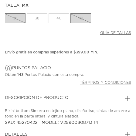
puntuación.
TALLA:
MX
Enlace
en
la
36
38
40
42
misma
página.
GUÍA DE TALLAS
Envío gratis en compras superiores a $399.00 M.N.
PUNTOS PALACIO
Obtén
143
Puntos Palacio con esta compra.
TÉRMINOS Y CONDICIONES
DESCRIPCIÓN DE PRODUCTO
Bikini bottom Simorra en tejido plano, diseño liso, cintas de amarre a
tono en la parte lateral y cintura elástica.
SKU: 45270422
MODEL: V25900808713 14
DETALLES