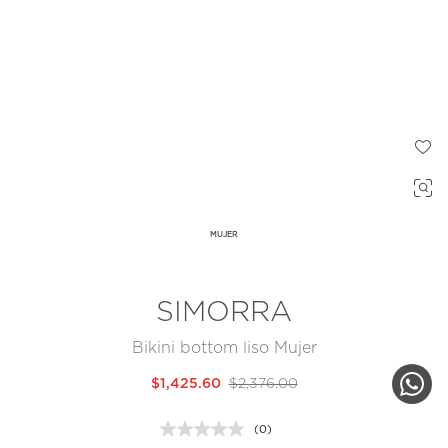
MUJER
SIMORRA
Bikini bottom liso Mujer
$1,425.60
$2,376.00
(0)
Sin