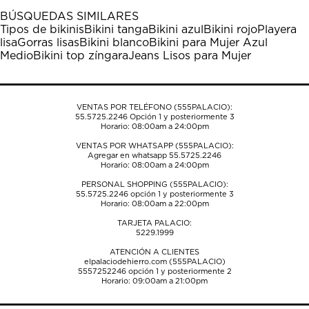
1
2
3
4
5
BÚSQUEDAS SIMILARES
estrella
estrellas.
estrellas.
estrellas.
estrellas.
Tipos de bikinis
Bikini tanga
Bikini azul
Bikini rojo
Playera
Esta
Esta
Esta
Esta
Esta
lisa
Gorras lisas
Bikini blanco
Bikini para Mujer Azul
acción
acción
acción
acción
acción
Medio
Bikini top zíngara
Jeans Lisos para Mujer
abrirá
abrirá
abrirá
abrirá
abrirá
el
el
el
el
el
formulario
formulario
formulario
formulario
formulario
de
de
de
de
de
VENTAS POR TELÉFONO (555PALACIO):
envío.
envío.
envío.
envío.
envío.
55.5725.2246
Opción 1 y posteriormente 3
Horario: 08:00am a 24:00pm
VENTAS POR WHATSAPP (555PALACIO):
Agregar en whatsapp 55.5725.2246
Horario: 08:00am a 24:00pm
PERSONAL SHOPPING (555PALACIO):
55.5725.2246
opción 1 y posteriormente 3
Horario: 08:00am a 22:00pm
TARJETA PALACIO:
5229.1999
ATENCIÓN A CLIENTES
elpalaciodehierro.com (555PALACIO)
5557252246
opción 1 y posteriormente 2
Horario: 09:00am a 21:00pm