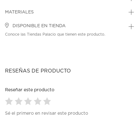
MATERIALES
DISPONIBLE EN TIENDA
Conoce las Tiendas Palacio que tienen este producto.
RESEÑAS DE PRODUCTO
Reseñar este producto
Seleccionar
Seleccionar
Seleccionar
Seleccionar
Seleccionar
Sé el primero en revisar este producto
para
para
para
para
para
calificar
calificar
calificar
calificar
calificar
el
el
el
el
el
artículo
artículo
artículo
artículo
artículo
con
con
con
con
con