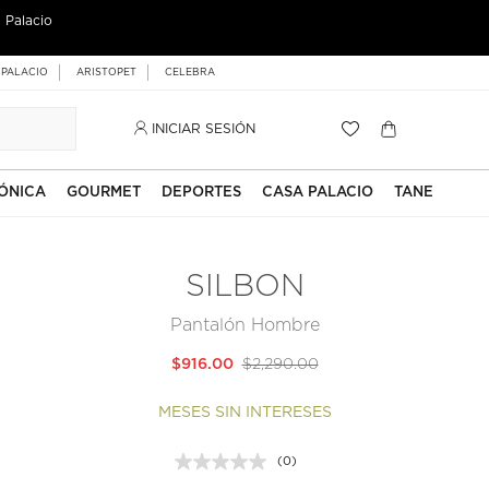
 Palacio
 PALACIO
ARISTOPET
CELEBRA
INICIAR SESIÓN
ÓNICA
GOURMET
DEPORTES
CASA PALACIO
TANE
SILBON
Pantalón Hombre
$916.00
$2,290.00
MESES SIN INTERESES
(0)
Sin
puntuación.