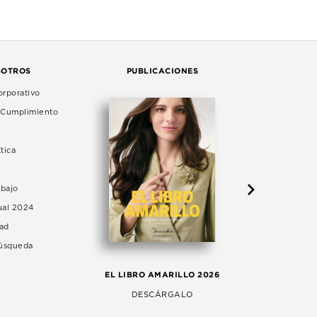
SOTROS
PUBLICACIONES
rporativo
e Cumplimiento
tica
abajo
ual 2024
dad
Búsqueda
LA 
EL LIBRO AMARILLO 2026
AG
DESCÁRGALO