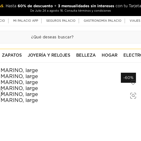
AS
60% de descuento
3 mensualidades sin intereses
. Hasta
+
con tu Tarjeta
De Julio 24 a agosto 16. Consulta términos y condiciones
CIO
MI PALACIO APP
SEGUROS PALACIO
GASTRONOMÍA PALACIO
VIAJES
ZAPATOS
JOYERÍA Y RELOJES
BELLEZA
HOGAR
ELECTR
-60%