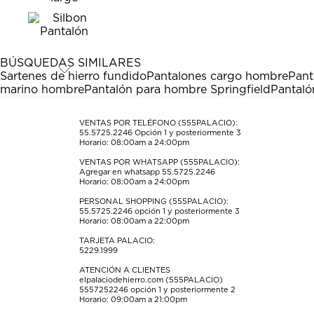
el
el
el
el
el
artículo
artículo
artículo
artículo
artículo
con
con
con
con
con
1
2
3
4
5
estrella
estrellas.
estrellas.
estrellas.
estrellas.
BÚSQUEDAS SIMILARES
Esta
Esta
Esta
Esta
Esta
Sartenes de hierro fundido
Pantalones cargo hombre
Pant
acción
acción
acción
acción
acción
marino hombre
Pantalón para hombre Springfield
Pantaló
abrirá
abrirá
abrirá
abrirá
abrirá
el
el
el
el
el
formulario
formulario
formulario
formulario
formulario
VENTAS POR TELÉFONO (555PALACIO):
55.5725.2246
Opción 1 y posteriormente 3
de
de
de
de
de
Horario: 08:00am a 24:00pm
envío.
envío.
envío.
envío.
envío.
VENTAS POR WHATSAPP (555PALACIO):
Agregar en whatsapp 55.5725.2246
Horario: 08:00am a 24:00pm
PERSONAL SHOPPING (555PALACIO):
55.5725.2246
opción 1 y posteriormente 3
Horario: 08:00am a 22:00pm
TARJETA PALACIO:
5229.1999
ATENCIÓN A CLIENTES
elpalaciodehierro.com (555PALACIO)
5557252246
opción 1 y posteriormente 2
Horario: 09:00am a 21:00pm