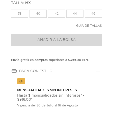
TALLA:
MX
Enlace
en
la
38
40
42
44
46
misma
página.
GUÍA DE TALLAS
AÑADIR A LA BOLSA
Envío gratis en compras superiores a $399.00 M.N.
PAGA CON ESTILO
MENSUALIDADES SIN INTERESES
3
Hasta
mensualidades sin intereses* -
$916.00*
Vigencia del 30 de Julio al 16 de Agosto