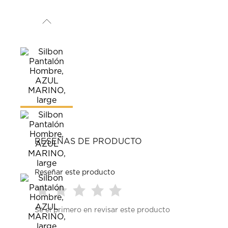
RESEÑAS DE PRODUCTO
Reseñar este producto
Seleccionar
Seleccionar
Seleccionar
Seleccionar
Seleccionar
Sé el primero en revisar este producto
para
para
para
para
para
calificar
calificar
calificar
calificar
calificar