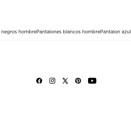
s negros hombre
Pantalones blancos hombre
Pantalon azul
f
i
p
y