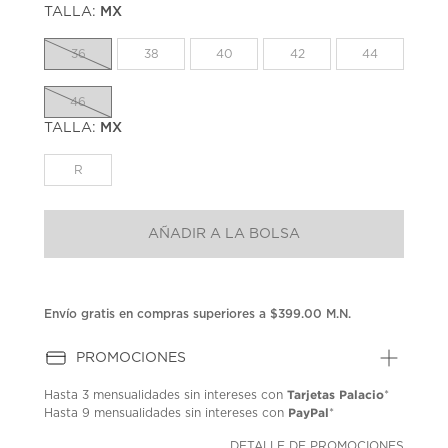
TALLA:
MX
Enlace
en
la
36
38
40
42
44
misma
página.
46
TALLA:
MX
R
AÑADIR A LA BOLSA
Envío gratis en compras superiores a $399.00 M.N.
PROMOCIONES
Tarjetas Palacio
Hasta
3 mensualidades
sin intereses con
*
PayPal
Hasta
9 mensualidades
sin intereses con
*
DETALLE DE PROMOCIONES