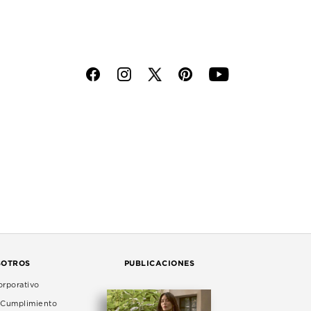
f
i
p
y
SOTROS
PUBLICACIONES
rporativo
e Cumplimiento