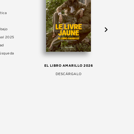
tica
abajo
ual 2025
dad
Búsqueda
LA 
EL LIBRO AMARILLO 2026
AG
DESCÁRGALO