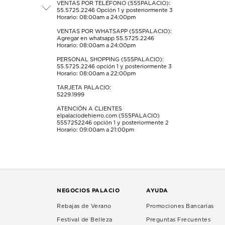
formulario
formulario
formulario
formulario
formulario
VENTAS POR TELÉFONO (555PALACIO):
55.5725.2246
Opción 1 y posteriormente 3
de
de
de
de
de
Horario: 08:00am a 24:00pm
envío.
envío.
envío.
envío.
envío.
VENTAS POR WHATSAPP (555PALACIO):
Agregar en whatsapp 55.5725.2246
Horario: 08:00am a 24:00pm
PERSONAL SHOPPING (555PALACIO):
55.5725.2246
opción 1 y posteriormente 3
Horario: 08:00am a 22:00pm
TARJETA PALACIO:
5229.1999
ATENCIÓN A CLIENTES
elpalaciodehierro.com (555PALACIO)
5557252246
opción 1 y posteriormente 2
Horario: 09:00am a 21:00pm
NEGOCIOS PALACIO
AYUDA
Rebajas de Verano
Promociones Bancarias
Festival de Belleza
Preguntas Frecuentes