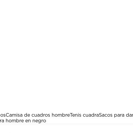
dos
Camisa de cuadros hombre
Tenis cuadra
Sacos para d
ara hombre en negro