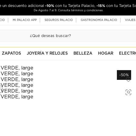
-10%
-15%
de un descuento adicional
con tu Tarjeta Palacio,
con tu Tarjeta S
De Agosto 7 al 9. Consulta términos y condiciones
CIO
MI PALACIO APP
SEGUROS PALACIO
GASTRONOMÍA PALACIO
VIAJES
ZAPATOS
JOYERÍA Y RELOJES
BELLEZA
HOGAR
ELECTR
-50%