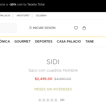
-20%
ocio o
con tu Tarjeta Total
 PALACIO
ARISTOPET
CELEBRA
INICIAR SESIÓN
ÓNICA
GOURMET
DEPORTES
CASA PALACIO
TANE
SIDI
Saco con cuadros Hombre
$2,495.00
$4,990.00
MESES SIN INTERESES
(0)
Sin
puntuación.