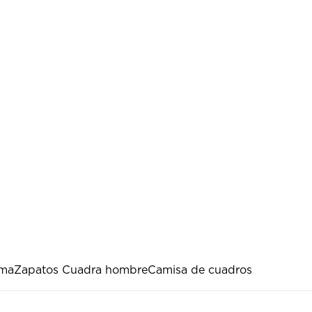
ama
Zapatos Cuadra hombre
Camisa de cuadros