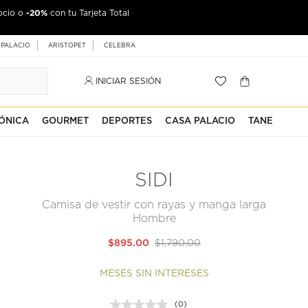
-20%
ocio o
con tu Tarjeta Total
 PALACIO
ARISTOPET
CELEBRA
INICIAR SESIÓN
ÓNICA
GOURMET
DEPORTES
CASA PALACIO
TANE
SIDI
Camisa de vestir con rayas y manga larga
Hombre
$895.00
$1,790.00
MESES SIN INTERESES
(0)