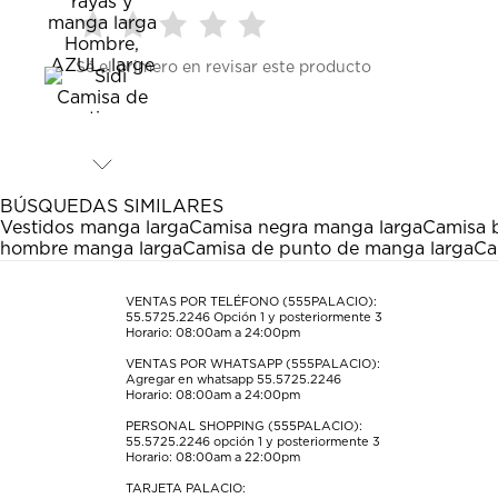
Seleccionar
Seleccionar
Seleccionar
Seleccionar
Seleccionar
Sé el primero en revisar este producto
para
para
para
para
para
calificar
calificar
calificar
calificar
calificar
el
el
el
el
el
artículo
artículo
artículo
artículo
artículo
con
con
con
con
con
1
2
3
4
5
estrella
estrellas.
estrellas.
estrellas.
estrellas.
BÚSQUEDAS SIMILARES
Esta
Esta
Esta
Esta
Esta
Vestidos manga larga
Camisa negra manga larga
Camisa 
acción
acción
acción
acción
acción
hombre manga larga
Camisa de punto de manga larga
Ca
abrirá
abrirá
abrirá
abrirá
abrirá
el
el
el
el
el
formulario
formulario
formulario
formulario
formulario
VENTAS POR TELÉFONO (555PALACIO):
55.5725.2246
Opción 1 y posteriormente 3
de
de
de
de
de
Horario: 08:00am a 24:00pm
envío.
envío.
envío.
envío.
envío.
VENTAS POR WHATSAPP (555PALACIO):
Agregar en whatsapp 55.5725.2246
Horario: 08:00am a 24:00pm
PERSONAL SHOPPING (555PALACIO):
55.5725.2246
opción 1 y posteriormente 3
Horario: 08:00am a 22:00pm
TARJETA PALACIO: