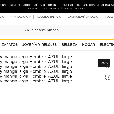
-10%
-15%
de un descuento adicional
con tu Tarjeta Palacio,
con tu Tarjeta S
De Agosto 7 al 9. Consulta términos y condiciones
CIO
MI PALACIO APP
SEGUROS PALACIO
GASTRONOMÍA PALACIO
VIAJES
ZAPATOS
JOYERÍA Y RELOJES
BELLEZA
HOGAR
ELECTR
-50%