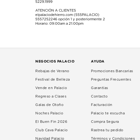
5229.1999
ATENCIÓN A CLIENTES
elpalaciodehierro.com (555PALACIO)
5557252246
opción 1 y posteriormente 2
Horario: 09:00am a 21:00pm
NEGOCIOS PALACIO
AYUDA
Rebajas de Verano
Promociones Bancarias
Festival de Belleza
Preguntas Frecuentes
Vende en Palacio
Garantías
Regreso a Clases
Contacto
Galas de Otoño
Facturación
Noches Palacio
Palacio te escucha
El Buen Fin 2026
Compra Segura
Club Cava Palacio
Rastrea tu pedido
Navidad Palacio
Términos y Condiciones