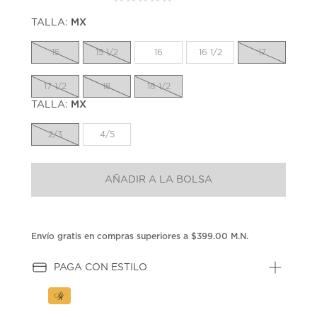
Sin
puntuación.
TALLA:
MX
Enlace
en
la
15
15 1/2
16
16 1/2
17
misma
página.
17 1/2
18
18 1/2
TALLA:
MX
2/3
4/5
AÑADIR A LA BOLSA
Envío gratis en compras superiores a $399.00 M.N.
PAGA CON ESTILO