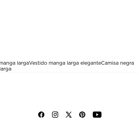
 manga larga
Vestido manga larga elegante
Camisa negra
larga
f
i
p
y