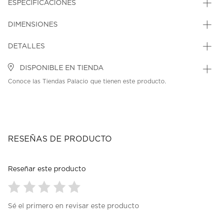
ESPECIFICACIONES
DIMENSIONES
DETALLES
DISPONIBLE EN TIENDA
Conoce las Tiendas Palacio que tienen este producto.
RESEÑAS DE PRODUCTO
Reseñar este producto
Seleccionar
Seleccionar
Seleccionar
Seleccionar
Seleccionar
Sé el primero en revisar este producto
para
para
para
para
para
calificar
calificar
calificar
calificar
calificar