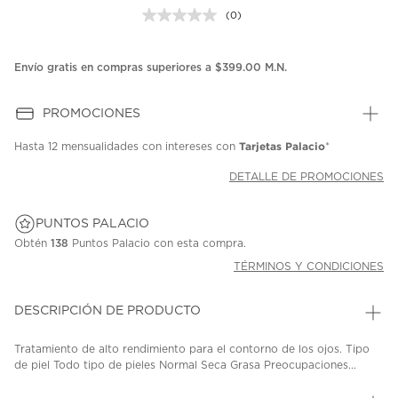
(0)
Sin
puntuación.
Enlace
en
Envío gratis en compras superiores a $399.00 M.N.
la
misma
página.
PROMOCIONES
Tarjetas Palacio
Hasta
12 mensualidades
con intereses con
*
DETALLE DE PROMOCIONES
PUNTOS PALACIO
Obtén
138
Puntos Palacio con esta compra.
TÉRMINOS Y CONDICIONES
DESCRIPCIÓN DE PRODUCTO
Tratamiento de alto rendimiento para el contorno de los ojos. Tipo
de piel Todo tipo de pieles Normal Seca Grasa Preocupaciones...