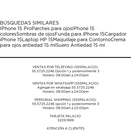
el
el
el
el
el
artículo
artículo
artículo
artículo
artículo
con
con
con
con
con
1
2
3
4
5
BÚSQUEDAS SIMILARES
estrella
estrellas.
estrellas.
estrellas.
estrellas.
IPhone 15 Pro
Parches para ojos
IPhone 15
Esta
Esta
Esta
Esta
Esta
colores
Sombras de ojos
Funda para iPhone 15
Cargador
acción
acción
acción
acción
acción
iPhone 15
Laptop HP 15
Maquillaje para Contorno
Crema
abrirá
abrirá
abrirá
abrirá
abrirá
para ojos antiedad 15 ml
Suero Antiedad 15 ml
el
el
el
el
el
formulario
formulario
formulario
formulario
formulario
de
de
de
de
de
envío.
envío.
envío.
envío.
envío.
VENTAS POR TELÉFONO (555PALACIO):
55.5725.2246
Opción 1 y posteriormente 3
Horario: 08:00am a 24:00pm
VENTAS POR WHATSAPP (555PALACIO):
Agregar en whatsapp 55.5725.2246
Horario: 08:00am a 24:00pm
PERSONAL SHOPPING (555PALACIO):
55.5725.2246
opción 1 y posteriormente 3
Horario: 08:00am a 22:00pm
TARJETA PALACIO:
5229.1999
ATENCIÓN A CLIENTES