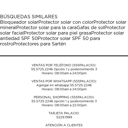
artículo
artículo
artículo
artículo
artículo
con
con
con
con
con
1
2
3
4
5
BÚSQUEDAS SIMILARES
estrella
estrellas.
estrellas.
estrellas.
estrellas.
Bloqueador solar
Protector solar con color
Protector solar
Esta
Esta
Esta
Esta
Esta
mineral
Protector solar para la cara
Gafas de sol
Protector
acción
acción
acción
acción
acción
solar facial
Protector solar para piel grasa
Protector solar
abrirá
abrirá
abrirá
abrirá
abrirá
antiedad SPF 50
Protector solar SPF 50 para
el
el
el
el
el
rostro
Protectores para Sartén
formulario
formulario
formulario
formulario
formulario
de
de
de
de
de
envío.
envío.
envío.
envío.
envío.
VENTAS POR TELÉFONO (555PALACIO):
55.5725.2246
Opción 1 y posteriormente 3
Horario: 08:00am a 24:00pm
VENTAS POR WHATSAPP (555PALACIO):
Agregar en whatsapp 55.5725.2246
Horario: 08:00am a 24:00pm
PERSONAL SHOPPING (555PALACIO):
55.5725.2246
opción 1 y posteriormente 3
Horario: 08:00am a 22:00pm
TARJETA PALACIO:
5229.1999
ATENCIÓN A CLIENTES