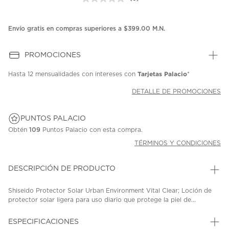
Sin
puntuación.
Enlace
en
Envío gratis en compras superiores a $399.00 M.N.
la
misma
página.
PROMOCIONES
Tarjetas Palacio
Hasta
12 mensualidades
con intereses con
*
DETALLE DE PROMOCIONES
PUNTOS PALACIO
Obtén
109
Puntos Palacio con esta compra.
TÉRMINOS Y CONDICIONES
DESCRIPCIÓN DE PRODUCTO
Shiseido Protector Solar Urban Environment Vital Clear; Loción de
protector solar ligera para uso diario que protege la piel de...
ESPECIFICACIONES