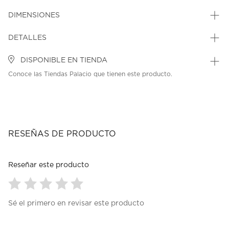
DIMENSIONES
DETALLES
DISPONIBLE EN TIENDA
Conoce las Tiendas Palacio que tienen este producto.
RESEÑAS DE PRODUCTO
Reseñar este producto
Seleccionar
Seleccionar
Seleccionar
Seleccionar
Seleccionar
Sé el primero en revisar este producto
para
para
para
para
para
calificar
calificar
calificar
calificar
calificar
el
el
el
el
el