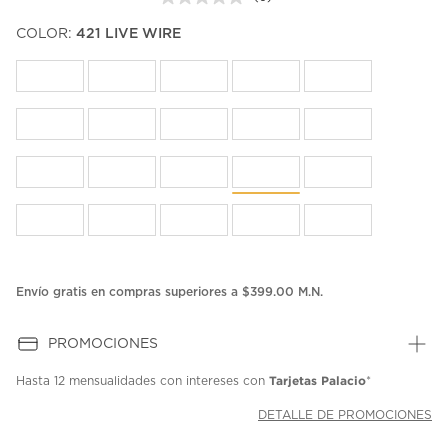
Sin
puntuación.
COLOR:
421 LIVE WIRE
Enlace
en
la
misma
página.
Envío gratis en compras superiores a $399.00 M.N.
PROMOCIONES
Tarjetas Palacio
Hasta
12 mensualidades
con intereses con
*
DETALLE DE PROMOCIONES