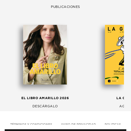
PUBLICACIONES
EL LIBRO AMARILLO 2026
LA GAC
DESCÁRGALO
AGOS
TÉRMINOS Y CONDICIONES
AVISO DE PRIVACIDAD
POLITICAS