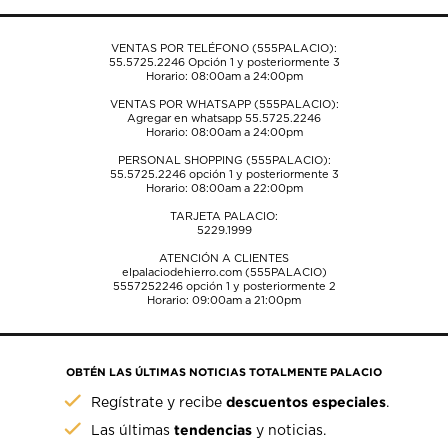
de
de
de
de
de
envío.
envío.
envío.
envío.
envío.
VENTAS POR TELÉFONO (555PALACIO):
55.5725.2246
Opción 1 y posteriormente 3
Horario: 08:00am a 24:00pm
VENTAS POR WHATSAPP (555PALACIO):
Agregar en whatsapp 55.5725.2246
Horario: 08:00am a 24:00pm
PERSONAL SHOPPING (555PALACIO):
55.5725.2246
opción 1 y posteriormente 3
Horario: 08:00am a 22:00pm
TARJETA PALACIO:
5229.1999
ATENCIÓN A CLIENTES
elpalaciodehierro.com (555PALACIO)
5557252246
opción 1 y posteriormente 2
Horario: 09:00am a 21:00pm
OBTÉN LAS ÚLTIMAS NOTICIAS TOTALMENTE PALACIO
descuentos especiales
Regístrate y recibe
.
tendencias
Las últimas
y noticias.