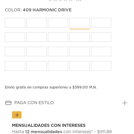
Sin
puntuación.
COLOR:
409 HARMONIC DRIVE
Enlace
en
la
misma
página.
Envío gratis en compras superiores a $399.00 M.N.
PAGA CON ESTILO
MENSUALIDADES CON INTERESES
12 mensualidades
Hasta
con intereses* - $911.88