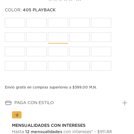
Sin
puntuación.
COLOR:
405 PLAYBACK
Enlace
en
la
misma
página.
Envío gratis en compras superiores a $399.00 M.N.
PAGA CON ESTILO
MENSUALIDADES CON INTERESES
12 mensualidades
Hasta
con intereses* - $911.88