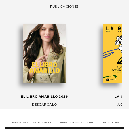
PUBLICACIONES
EL LIBRO AMARILLO 2026
LA GAC
DESCÁRGALO
AGOS
TÉRMINOS Y CONDICIONES
AVISO DE PRIVACIDAD
POLITICAS