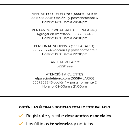
de
de
de
de
de
envío.
envío.
envío.
envío.
envío.
VENTAS POR TELÉFONO (555PALACIO):
55.5725.2246
Opción 1 y posteriormente 3
Horario: 08:00am a 24:00pm
VENTAS POR WHATSAPP (555PALACIO):
Agregar en whatsapp 55.5725.2246
Horario: 08:00am a 24:00pm
PERSONAL SHOPPING (555PALACIO):
55.5725.2246
opción 1 y posteriormente 3
Horario: 08:00am a 22:00pm
TARJETA PALACIO:
5229.1999
ATENCIÓN A CLIENTES
elpalaciodehierro.com (555PALACIO)
5557252246
opción 1 y posteriormente 2
Horario: 09:00am a 21:00pm
OBTÉN LAS ÚLTIMAS NOTICIAS TOTALMENTE PALACIO
descuentos especiales
Regístrate y recibe
.
tendencias
Las últimas
y noticias.