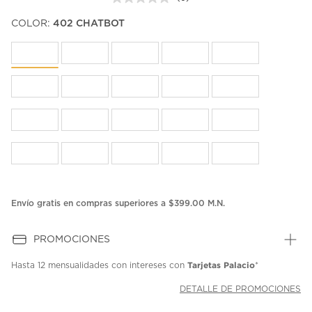
Sin
puntuación.
COLOR:
402 CHATBOT
Enlace
en
la
misma
página.
Envío gratis en compras superiores a $399.00 M.N.
PROMOCIONES
Tarjetas Palacio
Hasta
12 mensualidades
con intereses con
*
DETALLE DE PROMOCIONES