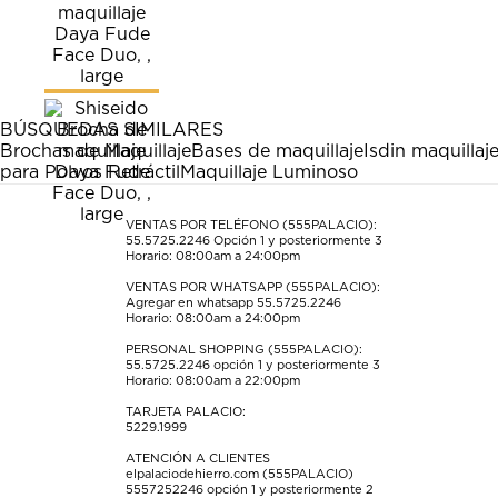
calificar
calificar
calificar
calificar
calificar
el
el
el
el
el
artículo
artículo
artículo
artículo
artículo
con
con
con
con
con
1
2
3
4
5
estrella
estrellas.
estrellas.
estrellas.
estrellas.
BÚSQUEDAS SIMILARES
Esta
Esta
Esta
Esta
Esta
Brochas de Maquillaje
Bases de maquillaje
Isdin maquillaj
acción
acción
acción
acción
acción
para Polvos Retráctil
Maquillaje Luminoso
abrirá
abrirá
abrirá
abrirá
abrirá
el
el
el
el
el
formulario
formulario
formulario
formulario
formulario
VENTAS POR TELÉFONO (555PALACIO):
55.5725.2246
Opción 1 y posteriormente 3
de
de
de
de
de
Horario: 08:00am a 24:00pm
envío.
envío.
envío.
envío.
envío.
VENTAS POR WHATSAPP (555PALACIO):
Agregar en whatsapp 55.5725.2246
Horario: 08:00am a 24:00pm
PERSONAL SHOPPING (555PALACIO):
55.5725.2246
opción 1 y posteriormente 3
Horario: 08:00am a 22:00pm
TARJETA PALACIO:
5229.1999
ATENCIÓN A CLIENTES
elpalaciodehierro.com (555PALACIO)
5557252246
opción 1 y posteriormente 2