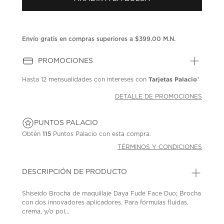
en
la
misma
página.
Envío gratis en compras superiores a $399.00 M.N.
PROMOCIONES
Tarjetas Palacio
Hasta
12 mensualidades
con intereses con
*
DETALLE DE PROMOCIONES
PUNTOS PALACIO
Obtén
115
Puntos Palacio con esta compra.
TÉRMINOS Y CONDICIONES
DESCRIPCIÓN DE PRODUCTO
Shiseido Brocha de maquillaje Daya Fude Face Duo; Brocha
con dos innovadores aplicadores. Para fórmulas fluidas,
crema, y/o pol...