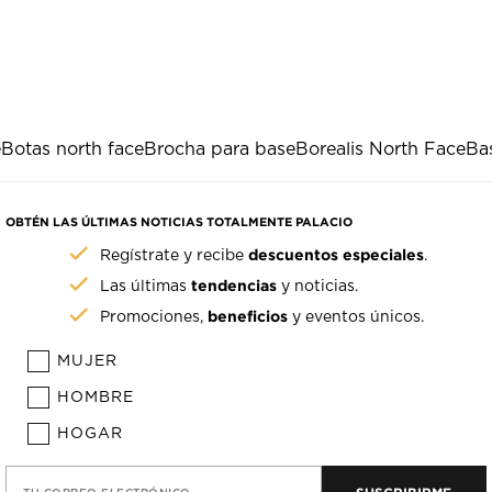
e
Botas north face
Brocha para base
Borealis North Face
Ba
OBTÉN LAS ÚLTIMAS NOTICIAS TOTALMENTE PALACIO
descuentos especiales
Regístrate y recibe
.
tendencias
Las últimas
y noticias.
beneficios
Promociones,
y eventos únicos.
MUJER
HOMBRE
HOGAR