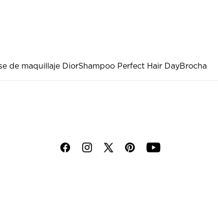
se de maquillaje Dior
Shampoo Perfect Hair Day
Brocha
f
i
p
y