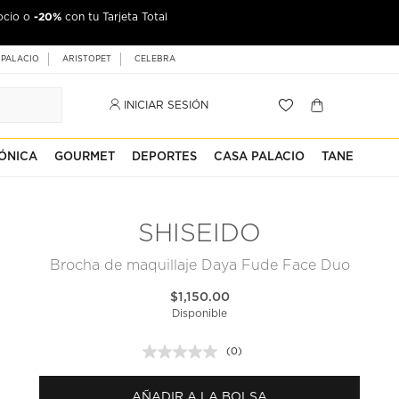
-20%
ocio o
con tu Tarjeta Total
 PALACIO
ARISTOPET
CELEBRA
INICIAR SESIÓN
ÓNICA
GOURMET
DEPORTES
CASA PALACIO
TANE
SHISEIDO
Brocha de maquillaje Daya Fude Face Duo
$1,150.00
Disponible
(0)
Sin
puntuación.
Enlace
AÑADIR A LA BOLSA