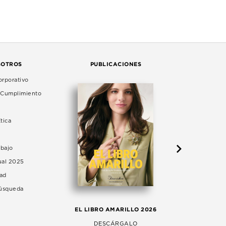
SOTROS
PUBLICACIONES
rporativo
e Cumplimiento
tica
abajo
ual 2025
dad
Búsqueda
LA 
EL LIBRO AMARILLO 2026
AG
DESCÁRGALO