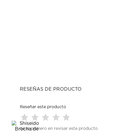
RESEÑAS DE PRODUCTO
Reseñar este producto
Seleccionar
Seleccionar
Seleccionar
Seleccionar
Seleccionar
Sé el primero en revisar este producto
para
para
para
para
para