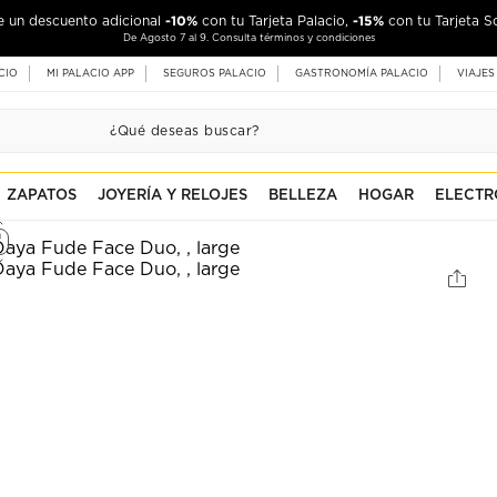
-10%
-15%
de un descuento adicional
con tu Tarjeta Palacio,
con tu Tarjeta S
De Agosto 7 al 9. Consulta términos y condiciones
CIO
MI PALACIO APP
SEGUROS PALACIO
GASTRONOMÍA PALACIO
VIAJES
ZAPATOS
JOYERÍA Y RELOJES
BELLEZA
HOGAR
ELECTR