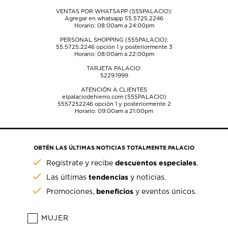
VENTAS POR WHATSAPP (555PALACIO):
Agregar en whatsapp 55.5725.2246
Horario: 08:00am a 24:00pm
PERSONAL SHOPPING (555PALACIO):
55.5725.2246
opción 1 y posteriormente 3
Horario: 08:00am a 22:00pm
TARJETA PALACIO:
5229.1999
ATENCIÓN A CLIENTES
elpalaciodehierro.com (555PALACIO)
5557252246
opción 1 y posteriormente 2
Horario: 09:00am a 21:00pm
OBTÉN LAS ÚLTIMAS NOTICIAS TOTALMENTE PALACIO
descuentos especiales
Regístrate y recibe
.
tendencias
Las últimas
y noticias.
beneficios
Promociones,
y eventos únicos.
MUJER