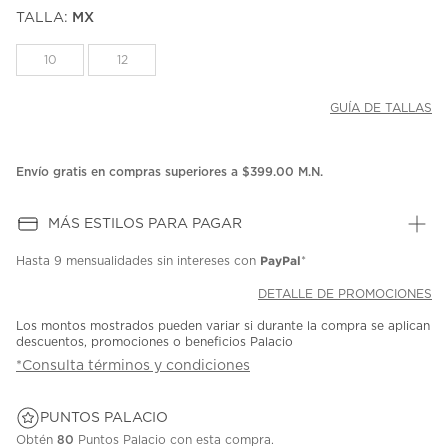
puntuación.
TALLA:
MX
Enlace
en
la
10
12
misma
página.
GUÍA DE TALLAS
Envío gratis en compras superiores a $399.00 M.N.
MÁS ESTILOS PARA PAGAR
PayPal
Hasta
9 mensualidades
sin intereses con
*
DETALLE DE PROMOCIONES
Los montos mostrados pueden variar si durante la compra se aplican
descuentos, promociones o beneficios Palacio
*Consulta términos y condiciones
PUNTOS PALACIO
Obtén
80
Puntos Palacio con esta compra.