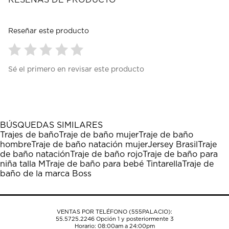
RESEÑAS DE PRODUCTO
Reseñar este producto
Seleccionar
Seleccionar
Seleccionar
Seleccionar
Seleccionar
Sé el primero en revisar este producto
para
para
para
para
para
calificar
calificar
calificar
calificar
calificar
el
el
el
el
el
artículo
artículo
artículo
artículo
artículo
con
con
con
con
con
1
2
3
4
5
BÚSQUEDAS SIMILARES
estrella
estrellas.
estrellas.
estrellas.
estrellas.
Trajes de baño
Traje de baño mujer
Traje de baño
Esta
Esta
Esta
Esta
Esta
hombre
Traje de baño natación mujer
Jersey Brasil
Traje
acción
acción
acción
acción
acción
de baño natación
Traje de baño rojo
Traje de baño para
abrirá
abrirá
abrirá
abrirá
abrirá
niña talla M
Traje de baño para bebé Tintarella
Traje de
el
el
el
el
el
baño de la marca Boss
formulario
formulario
formulario
formulario
formulario
de
de
de
de
de
envío.
envío.
envío.
envío.
envío.
VENTAS POR TELÉFONO (555PALACIO):
55.5725.2246
Opción 1 y posteriormente 3
Horario: 08:00am a 24:00pm