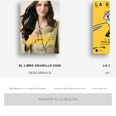
EL LIBRO AMARILLO 2026
LA GAC
DESCÁRGALO
AGOS
TÉRMINOS Y CONDICIONES
AVISO DE PRIVACIDAD
POLITICAS
AÑADIR A LA BOLSA