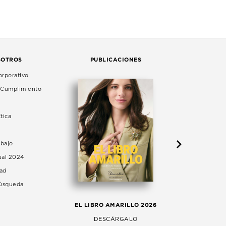
SOTROS
PUBLICACIONES
rporativo
e Cumplimiento
tica
abajo
ual 2024
dad
Búsqueda
LA 
EL LIBRO AMARILLO 2026
AG
DESCÁRGALO