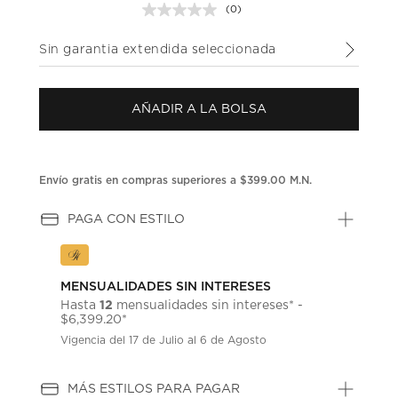
(0)
Sin
puntuación.
Enlace
Sin garantia extendida seleccionada
en
la
misma
página.
AÑADIR A LA BOLSA
Envío gratis en compras superiores a $399.00 M.N.
PAGA CON ESTILO
MENSUALIDADES SIN INTERESES
12
Hasta
mensualidades sin intereses* -
$6,399.20*
Vigencia del 17 de Julio al 6 de Agosto
MÁS ESTILOS PARA PAGAR