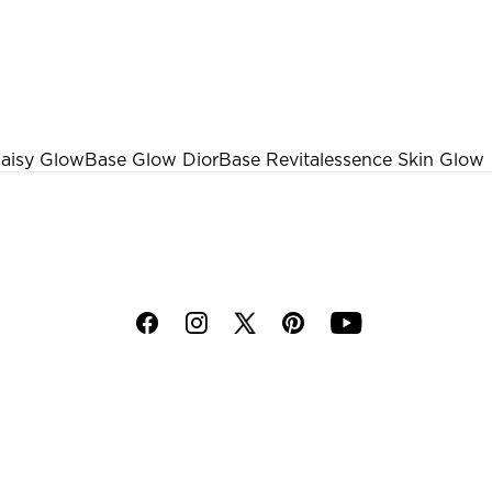
Daisy Glow
Base Glow Dior
Base Revitalessence Skin Glow
f
i
p
y