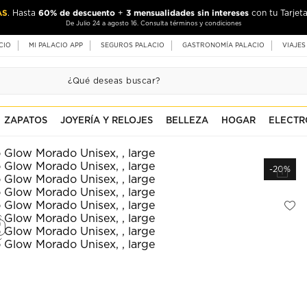
AS
60% de descuento
3 mensualidades sin intereses
. Hasta
+
con tu Tarjeta
De Julio 24 a agosto 16. Consulta términos y condiciones
CIO
MI PALACIO APP
SEGUROS PALACIO
GASTRONOMÍA PALACIO
VIAJES
ZAPATOS
JOYERÍA Y RELOJES
BELLEZA
HOGAR
ELECTR
-20%