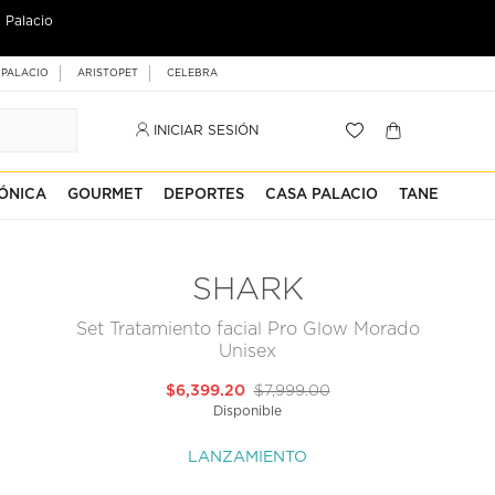
 Palacio
 PALACIO
ARISTOPET
CELEBRA
INICIAR SESIÓN
ÓNICA
GOURMET
DEPORTES
CASA PALACIO
TANE
SHARK
Set Tratamiento facial Pro Glow Morado
Unisex
$6,399.20
$7,999.00
Disponible
LANZAMIENTO