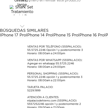
Sé el primero en revisar este producto
para
para
para
para
para
calificar
calificar
calificar
calificar
calificar
el
el
el
el
el
artículo
artículo
artículo
artículo
artículo
con
con
con
con
con
1
2
3
4
5
estrella
estrellas.
estrellas.
estrellas.
estrellas.
BÚSQUEDAS SIMILARES
Esta
Esta
Esta
Esta
Esta
IPhone 17 Pro
IPhone 14 Pro
IPhone 15 Pro
IPhone 16 Pro
I
acción
acción
acción
acción
acción
abrirá
abrirá
abrirá
abrirá
abrirá
el
el
el
el
el
VENTAS POR TELÉFONO (555PALACIO):
55.5725.2246
Opción 1 y posteriormente 3
formulario
formulario
formulario
formulario
formulario
Horario: 08:00am a 24:00pm
de
de
de
de
de
envío.
envío.
envío.
envío.
envío.
VENTAS POR WHATSAPP (555PALACIO):
Agregar en whatsapp 55.5725.2246
Horario: 08:00am a 24:00pm
PERSONAL SHOPPING (555PALACIO):
55.5725.2246
opción 1 y posteriormente 3
Horario: 08:00am a 22:00pm
TARJETA PALACIO:
5229.1999
ATENCIÓN A CLIENTES
elpalaciodehierro.com (555PALACIO)
5557252246
opción 1 y posteriormente 2
Horario: 09:00am a 21:00pm