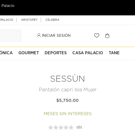
 Palacio
 PALACIO
ARISTOPET
CELEBRA
INICIAR SESIÓN
ÓNICA
GOURMET
DEPORTES
CASA PALACIO
TANE
SESSÙN
Pantalón capri Isla Mujer
$5,750.00
MESES SIN INTERESES
(0)
Sin
puntuación.