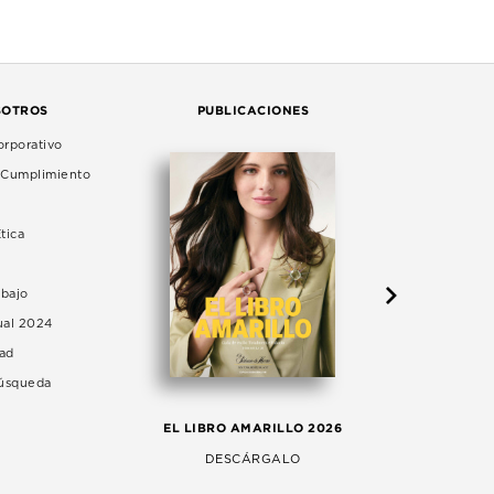
SOTROS
PUBLICACIONES
rporativo
e Cumplimiento
tica
abajo
ual 2024
dad
Búsqueda
LA 
EL LIBRO AMARILLO 2026
AG
DESCÁRGALO