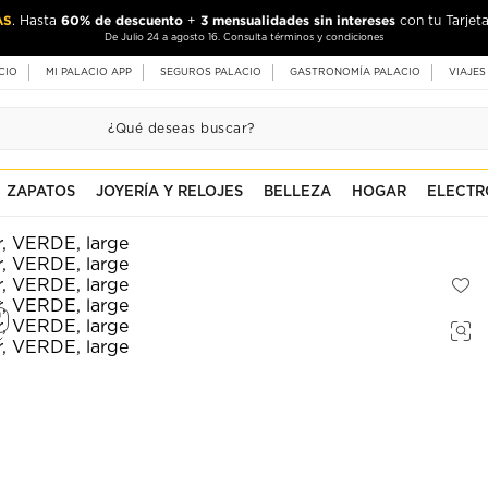
AS
60% de descuento
3 mensualidades sin intereses
. Hasta
+
con tu Tarjeta
De Julio 24 a agosto 16. Consulta términos y condiciones
CIO
MI PALACIO APP
SEGUROS PALACIO
GASTRONOMÍA PALACIO
VIAJES
ZAPATOS
JOYERÍA Y RELOJES
BELLEZA
HOGAR
ELECTR