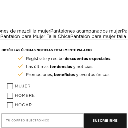
nes de mezclilla mujer
Pantalones acampanados mujer
Pa
r
Pantalón para Mujer Talla Chica
Pantalón para mujer talla
OBTÉN LAS ÚLTIMAS NOTICIAS TOTALMENTE PALACIO
descuentos especiales
Regístrate y recibe
.
tendencias
Las últimas
y noticias.
beneficios
Promociones,
y eventos únicos.
MUJER
HOMBRE
HOGAR
SUSCRIBIRME
TU CORREO ELECTRÓNICO