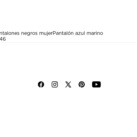
ntalones negros mujer
Pantalón azul marino
 46
f
i
p
y