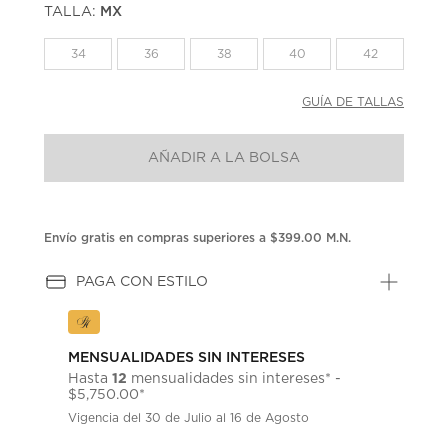
TALLA:
MX
Enlace
en
la
34
36
38
40
42
misma
página.
GUÍA DE TALLAS
AÑADIR A LA BOLSA
Envío gratis en compras superiores a $399.00 M.N.
PAGA CON ESTILO
MENSUALIDADES SIN INTERESES
12
Hasta
mensualidades sin intereses* -
$5,750.00*
Vigencia del 30 de Julio al 16 de Agosto