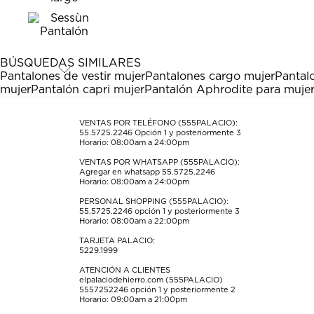
el
el
el
el
el
artículo
artículo
artículo
artículo
artículo
con
con
con
con
con
1
2
3
4
5
estrella
estrellas.
estrellas.
estrellas.
estrellas.
BÚSQUEDAS SIMILARES
Esta
Esta
Esta
Esta
Esta
Pantalones de vestir mujer
Pantalones cargo mujer
Pantalo
acción
acción
acción
acción
acción
mujer
Pantalón capri mujer
Pantalón Aphrodite para muje
abrirá
abrirá
abrirá
abrirá
abrirá
el
el
el
el
el
formulario
formulario
formulario
formulario
formulario
VENTAS POR TELÉFONO (555PALACIO):
55.5725.2246
Opción 1 y posteriormente 3
de
de
de
de
de
Horario: 08:00am a 24:00pm
envío.
envío.
envío.
envío.
envío.
VENTAS POR WHATSAPP (555PALACIO):
Agregar en whatsapp 55.5725.2246
Horario: 08:00am a 24:00pm
PERSONAL SHOPPING (555PALACIO):
55.5725.2246
opción 1 y posteriormente 3
Horario: 08:00am a 22:00pm
TARJETA PALACIO:
5229.1999
ATENCIÓN A CLIENTES
elpalaciodehierro.com (555PALACIO)
5557252246
opción 1 y posteriormente 2
Horario: 09:00am a 21:00pm