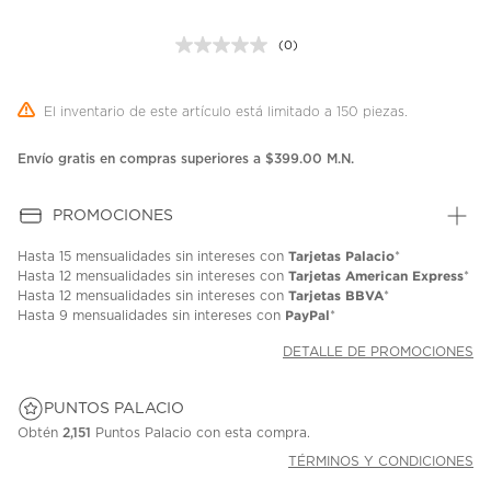
(0)
Sin
puntuación.
Enlace
en
El inventario de este artículo está limitado a 150 piezas.
la
misma
página.
Envío gratis en compras superiores a $399.00 M.N.
PROMOCIONES
Tarjetas Palacio
Hasta
15 mensualidades
sin intereses con
*
Tarjetas American Express
Hasta
12 mensualidades
sin intereses con
*
Tarjetas BBVA
Hasta
12 mensualidades
sin intereses con
*
PayPal
Hasta
9 mensualidades
sin intereses con
*
DETALLE DE PROMOCIONES
PUNTOS PALACIO
Obtén
2,151
Puntos Palacio con esta compra.
TÉRMINOS Y CONDICIONES