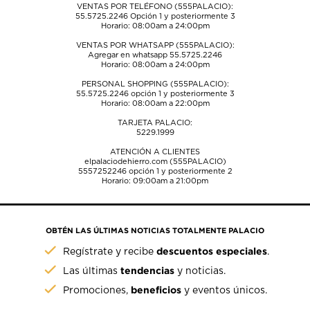
VENTAS POR TELÉFONO (555PALACIO):
55.5725.2246
Opción 1 y posteriormente 3
Horario: 08:00am a 24:00pm
VENTAS POR WHATSAPP (555PALACIO):
Agregar en whatsapp 55.5725.2246
Horario: 08:00am a 24:00pm
PERSONAL SHOPPING (555PALACIO):
55.5725.2246
opción 1 y posteriormente 3
Horario: 08:00am a 22:00pm
TARJETA PALACIO:
5229.1999
ATENCIÓN A CLIENTES
elpalaciodehierro.com (555PALACIO)
5557252246
opción 1 y posteriormente 2
Horario: 09:00am a 21:00pm
OBTÉN LAS ÚLTIMAS NOTICIAS TOTALMENTE PALACIO
descuentos especiales
Regístrate y recibe
.
tendencias
Las últimas
y noticias.
beneficios
Promociones,
y eventos únicos.