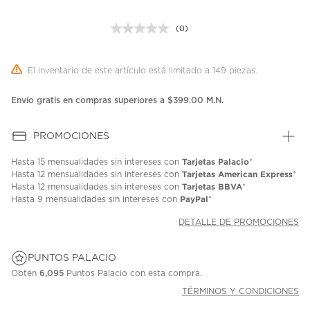
(0)
Sin
puntuación.
Enlace
en
El inventario de este artículo está limitado a 149 piezas.
la
misma
página.
Envío gratis en compras superiores a $399.00 M.N.
PROMOCIONES
Tarjetas Palacio
Hasta
15 mensualidades
sin intereses con
*
Tarjetas American Express
Hasta
12 mensualidades
sin intereses con
*
Tarjetas BBVA
Hasta
12 mensualidades
sin intereses con
*
PayPal
Hasta
9 mensualidades
sin intereses con
*
DETALLE DE PROMOCIONES
PUNTOS PALACIO
Obtén
6,095
Puntos Palacio con esta compra.
TÉRMINOS Y CONDICIONES