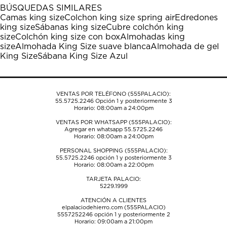
1
2
3
4
5
BÚSQUEDAS SIMILARES
estrella
estrellas.
estrellas.
estrellas.
estrellas.
Camas king size
Colchon king size spring air
Edredones
Esta
Esta
Esta
Esta
Esta
king size
Sábanas king size
Cubre colchón king
acción
acción
acción
acción
acción
size
Colchón king size con box
Almohadas king
abrirá
abrirá
abrirá
abrirá
abrirá
size
Almohada King Size suave blanca
Almohada de gel
el
el
el
el
el
King Size
Sábana King Size Azul
formulario
formulario
formulario
formulario
formulario
de
de
de
de
de
envío.
envío.
envío.
envío.
envío.
VENTAS POR TELÉFONO (555PALACIO):
55.5725.2246
Opción 1 y posteriormente 3
Horario: 08:00am a 24:00pm
VENTAS POR WHATSAPP (555PALACIO):
Agregar en whatsapp 55.5725.2246
Horario: 08:00am a 24:00pm
PERSONAL SHOPPING (555PALACIO):
55.5725.2246
opción 1 y posteriormente 3
Horario: 08:00am a 22:00pm
TARJETA PALACIO:
5229.1999
ATENCIÓN A CLIENTES
elpalaciodehierro.com (555PALACIO)
5557252246
opción 1 y posteriormente 2
Horario: 09:00am a 21:00pm