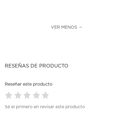
VER MENOS
RESEÑAS DE PRODUCTO
Reseñar este producto
Seleccionar
Seleccionar
Seleccionar
Seleccionar
Seleccionar
Sé el primero en revisar este producto
para
para
para
para
para
calificar
calificar
calificar
calificar
calificar
el
el
el
el
el
artículo
artículo
artículo
artículo
artículo
con
con
con
con
con